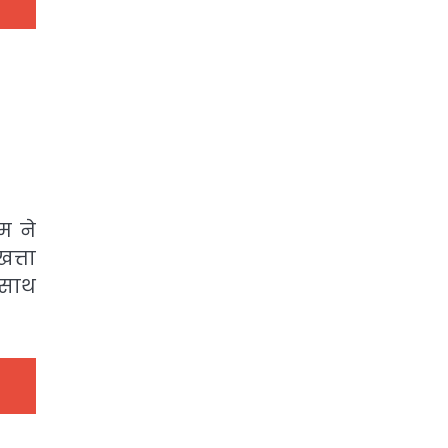
 ने
खत्ता
साथ