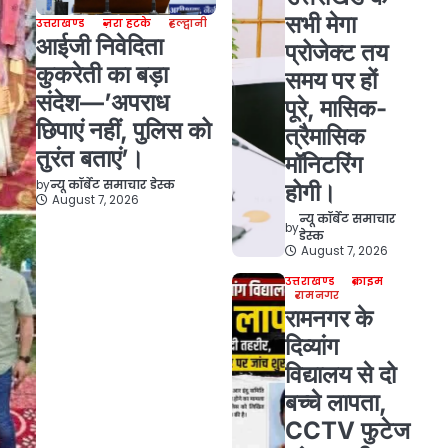
सभी मेगा
उत्तराखण्ड
ज़रा हटके
हल्द्वानी
आईजी निवेदिता
प्रोजेक्ट तय
कुकरेती का बड़ा
समय पर हों
संदेश—’अपराध
पूरे, मासिक-
छिपाएं नहीं, पुलिस को
त्रैमासिक
तुरंत बताएं’।
मॉनिटरिंग
by
न्यू कॉर्बेट समाचार डेस्क
होगी।
August 7, 2026
न्यू कॉर्बेट समाचार
by
डेस्क
August 7, 2026
उत्तराखण्ड
क्राइम
रामनगर
रामनगर के
दिव्यांग
विद्यालय से दो
बच्चे लापता,
CCTV फुटेज