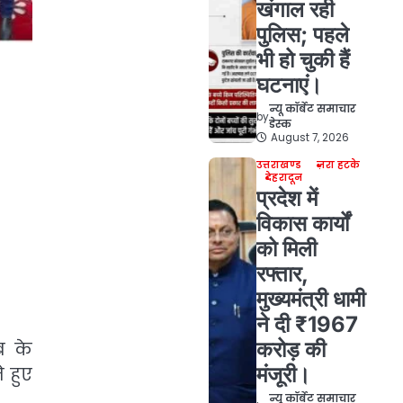
खंगाल रही
पुलिस; पहले
भी हो चुकी हैं
घटनाएं।
न्यू कॉर्बेट समाचार
by
डेस्क
August 7, 2026
उत्तराखण्ड
ज़रा हटके
देहरादून
प्रदेश में
विकास कार्यों
को मिली
रफ्तार,
मुख्यमंत्री धामी
ने दी ₹1967
करोड़ की
ब के
मंजूरी।
 हुए
न्यू कॉर्बेट समाचार