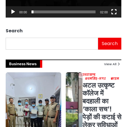
00:00
02:00
Search
Search
Business News
View All
उत्तराखण्ड
उधमसिंह-नगर
क्राइम
अटल उत्कृष्ट
कॉलेज में
बदहाली का
‘काला सच’!
पेड़ों की कटाई से
लेकर सुविधाओं