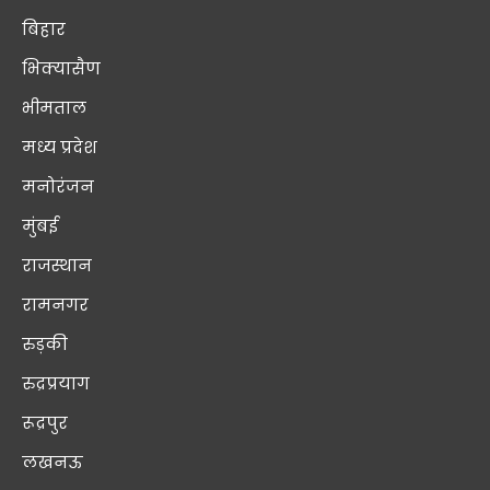
बिहार
भिक्यासैण
भीमताल
मध्य प्रदेश
मनोरंजन
मुंबई
राजस्थान
रामनगर
रुड़की
रुद्रप्रयाग
रूद्रपुर
लखनऊ