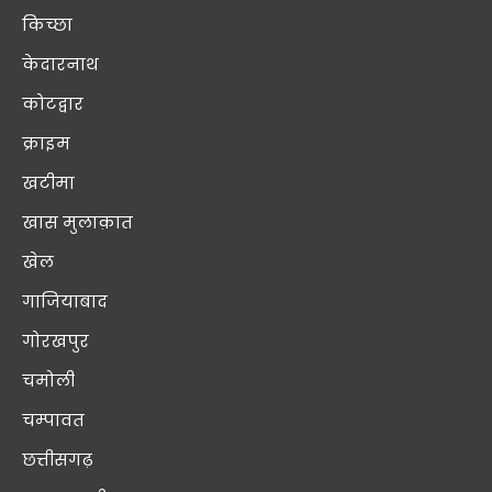
किच्छा
केदारनाथ
कोटद्वार
क्राइम
खटीमा
खास मुलाक़ात
खेल
गाजियाबाद
गोरखपुर
चमोली
चम्पावत
छत्तीसगढ़