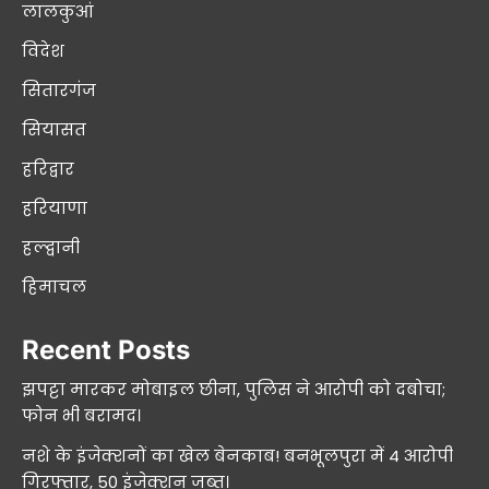
लालकुआं
विदेश
सितारगंज
सियासत
हरिद्वार
हरियाणा
हल्द्वानी
हिमाचल
Recent Posts
झपट्टा मारकर मोबाइल छीना, पुलिस ने आरोपी को दबोचा;
फोन भी बरामद।
नशे के इंजेक्शनों का खेल बेनकाब! बनभूलपुरा में 4 आरोपी
गिरफ्तार, 50 इंजेक्शन जब्त।