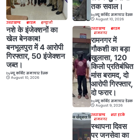
तक सवाल।
by
न्यू कॉर्बेट समाचार डेस्क
August 10, 2026
उत्तराखण्ड
क्राइम
हल्द्वानी
नशे के इंजेक्शनों का
उत्तराखण्ड
क्राइम
रामनगर
खेल बेनकाब!
रामनगर में
बनभूलपुरा में 4 आरोपी
गौकशी का बड़ा
गिरफ्तार, 50 इंजेक्शन
खुलासा, 120
जब्त।
किलो प्रतिबंधित
by
न्यू कॉर्बेट समाचार डेस्क
मांस बरामद, दो
August 10, 2026
आरोपी गिरफ्तार,
दो फरार।
by
न्यू कॉर्बेट समाचार डेस्क
August 9, 2026
उत्तराखण्ड
ज़रा हटके
रामनगर
स्थापना दिवस
पर जनसेवा का