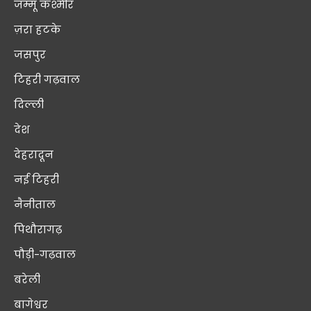
जम्मू कश्मीर
ज़रा हटके
जसपुर
टिहरी गढ़वाल
दिल्ली
देश
देहरादून
नई टिहरी
नैनीताल
पिथौरागढ़
पौड़ी-गढ़वाल
बरेली
बागेश्वर