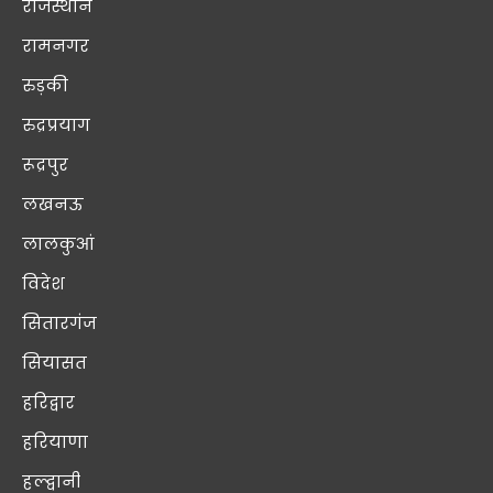
राजस्थान
रामनगर
रुड़की
रुद्रप्रयाग
रूद्रपुर
लखनऊ
लालकुआं
विदेश
सितारगंज
सियासत
हरिद्वार
हरियाणा
हल्द्वानी