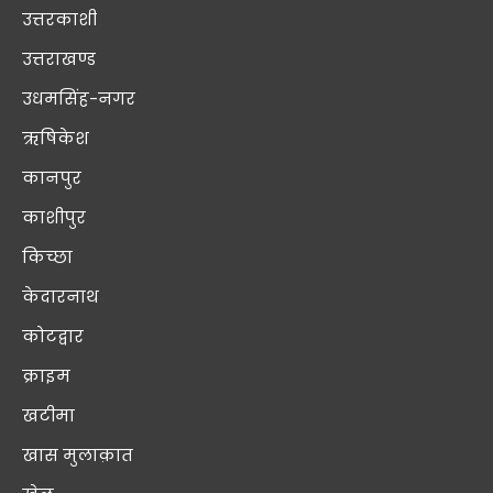
उत्तरकाशी
उत्तराखण्ड
उधमसिंह-नगर
ऋषिकेश
कानपुर
काशीपुर
किच्छा
केदारनाथ
कोटद्वार
क्राइम
खटीमा
खास मुलाक़ात