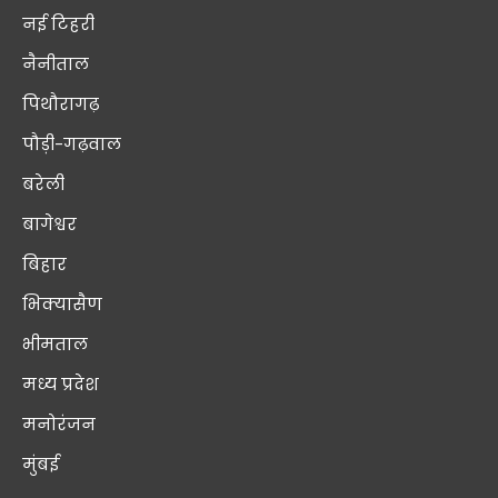
नई टिहरी
नैनीताल
पिथौरागढ़
पौड़ी-गढ़वाल
बरेली
बागेश्वर
बिहार
भिक्यासैण
भीमताल
मध्य प्रदेश
मनोरंजन
मुंबई