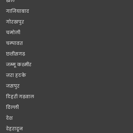
खेल
गाजियाबाद
गोरखपुर
चमोली
चम्पावत
छत्तीसगढ़
जम्मू कश्मीर
ज़रा हटके
जसपुर
टिहरी गढ़वाल
दिल्ली
देश
देहरादून