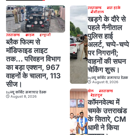
उत्तराखण्ड
ज़रा हटके
नैनीताल
खड़गे के दौरे से
पहले नैनीताल
पुलिस हाई
उत्तराखण्ड
क्राइम
हल्द्वानी
ब्लैक फिल्म से
अलर्ट, चप्पे-चप्पे
मॉडिफाइड लाइट
पर निगरानी;
तक… परिवहन विभाग
वाहनों की सघन
का बड़ा एक्शन, 967
चेकिंग शुरू।
वाहनों के चालान, 113
by
न्यू कॉर्बेट समाचार डेस्क
August 8, 2026
सीज।
खेल
उत्तराखण्ड
by
न्यू कॉर्बेट समाचार डेस्क
देहरादून
August 8, 2026
कॉमनवेल्थ में
चमके उत्तराखंड
के सितारे, CM
धामी ने किया