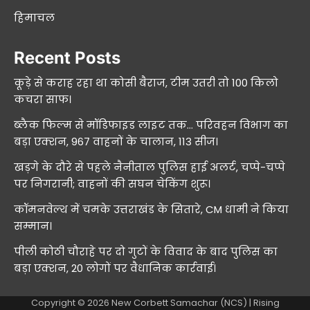
हिमाचल
Recent Posts
कूड़े से कराह रहा था कोसी बैराज, टीम उतरी तो 100 किलो
कचरा साफ।
ब्लैक फिल्म से मॉडिफाइड लाइट तक… परिवहन विभाग का
बड़ा एक्शन, 967 वाहनों के चालान, 113 सीज।
खड़गे के दौरे से पहले नैनीताल पुलिस हाई अलर्ट, चप्पे-चप्पे
पर निगरानी; वाहनों की सघन चेकिंग शुरू।
कॉमनवेल्थ में चमके उत्तराखंड के सितारे, CM धामी ने किया
सम्मान।
पीली कोठी चौराहे पर दो गुटों के विवाद के बाद पुलिस का
बड़ा एक्शन, 20 लोगों पर वैधानिक कार्रवाई।
Copyright © 2026
New Corbett Samachar (NCS)
| Rising