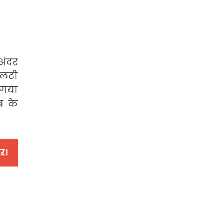
अंदर
पलटी
 गया
र के
ार।