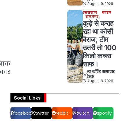
August 9, 2026
उत्तराखण्ड
क्राइम
रामनगर
कूड़े से कराह
रहा था कोसी
बैराज, टीम
उतरी तो 100
किलो कचरा
दनाक
साफ।
ुकार
न्यू कॉर्बेट समाचार
by
डेस्क
August 8, 2026
Social Links
facebook
twitter
reddit
twitch
spotify