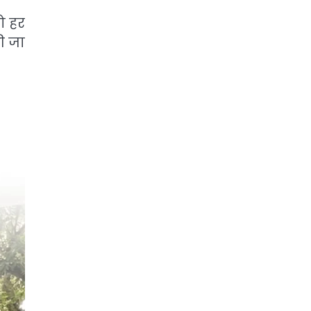
ो हर
ी जा