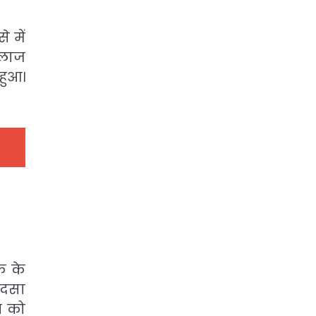
े में
इलाज
हुआ।
े के
ादसा
प को