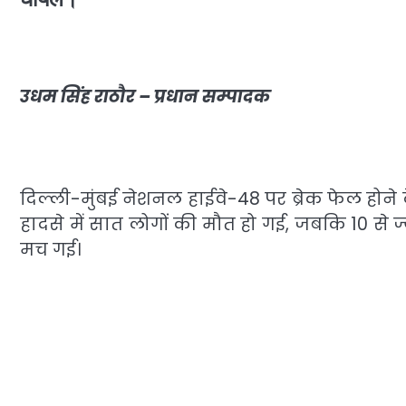
उधम सिंह राठौर – प्रधान सम्पादक
दिल्ली-मुंबई नेशनल हाईवे-48 पर ब्रेक फेल होने क
हादसे में सात लोगों की मौत हो गई, जबकि 10 से
मच गई।