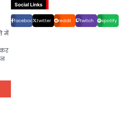
Social Links
facebook
twitter
reddit
twitch
spotify
 में
े कर
पन