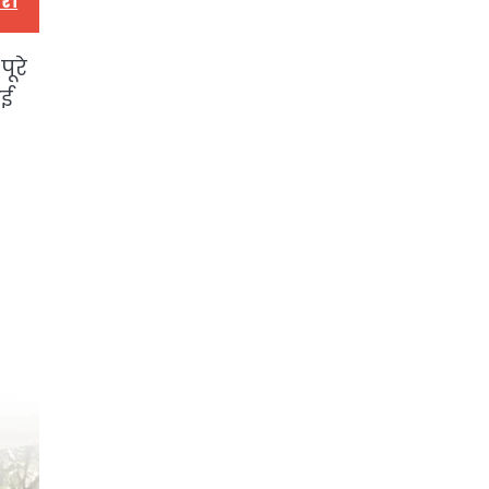
ार।
ूरे
ाई