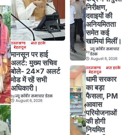
निरीक्षण,
दवाइयों की
अनियमितता
समेत कई
खामियां मिलीं।
उत्तराखण्ड
ज़रा हटके
देहरादून
न्यू कॉर्बेट समाचार
by
मानसून पर हाई
डेस्क
August 6, 2026
अलर्ट: मुख्य सचिव
उत्तराखण्ड
ज़रा हटके
बोले- 24×7 अलर्ट
देहरादून
धामी सरकार
मोड में रहें सभी
का बड़ा
अधिकारी।
फैसला, PM
by
न्यू कॉर्बेट समाचार डेस्क
August 6, 2026
आवास
परियोजनाओं
की होगी
नियमित