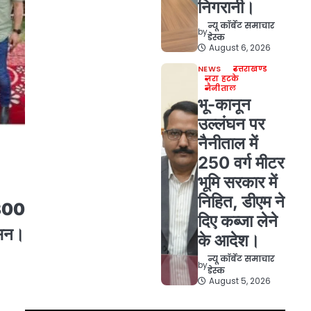
निगरानी।
न्यू कॉर्बेट समाचार
by
डेस्क
August 6, 2026
NEWS
उत्तराखण्ड
ज़रा हटके
नैनीताल
भू-कानून
उल्लंघन पर
नैनीताल में
250 वर्ग मीटर
भूमि सरकार में
निहित, डीएम ने
300
दिए कब्जा लेने
ासन।
के आदेश।
न्यू कॉर्बेट समाचार
by
डेस्क
August 5, 2026