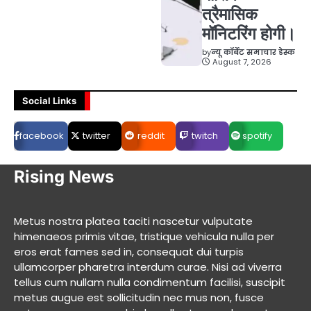
त्रैमासिक
मॉनिटरिंग होगी।
by
न्यू कॉर्बेट समाचार डेस्क
August 7, 2026
Social Links
facebook
twitter
reddit
twitch
spotify
Rising News
Metus nostra platea taciti nascetur vulputate
himenaeos primis vitae, tristique vehicula nulla per
eros erat fames sed in, consequat dui turpis
ullamcorper pharetra interdum curae. Nisi ad viverra
tellus cum nullam nulla condimentum facilisi, suscipit
metus augue est sollicitudin nec mus non, fusce