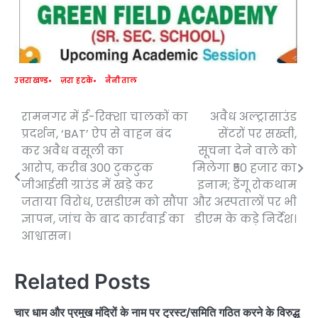
उत्तराखण्ड
ज़रा हटके
नैनीताल
रामनगर में ई-रिक्शा चालकों का
अवैध अल्ट्रासाउंड
Post
प्रदर्शन, ‘BAT’ ऐप से वाहन बंद
सेंटरों पर सख्ती,
navigation
कर अवैध वसूली का
सूचना देने वाले को
आरोप, करीब 300 टुकटुक
मिलेगा ₹50 हजार का
जीआईसी ग्राउंड में खड़े कर
इनाम; डेंगू रोकथाम
जताया विरोध, एसडीएम को सौंपा
और अस्पतालों पर भी
ज्ञापन, जांच के बाद कार्रवाई का
डीएम के कड़े निर्देश।
आश्वासन।
Related Posts
चार धाम और प्रमुख मंदिरों के नाम पर ट्रस्ट/समिति गठित करने के विरुद्ध