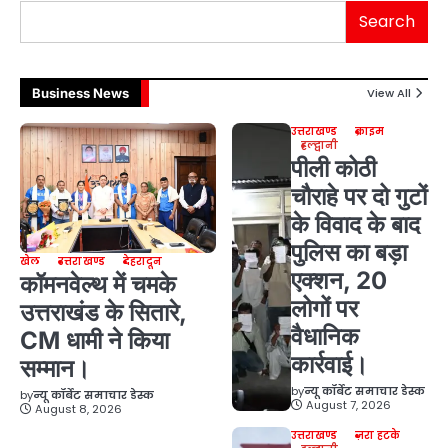
Search
Business News
View All
उत्तराखण्ड
क्राइम
हल्द्वानी
पीली कोठी
चौराहे पर दो गुटों
के विवाद के बाद
पुलिस का बड़ा
खेल
उत्तराखण्ड
देहरादून
एक्शन, 20
कॉमनवेल्थ में चमके
लोगों पर
उत्तराखंड के सितारे,
वैधानिक
CM धामी ने किया
कार्रवाई।
सम्मान।
by
न्यू कॉर्बेट समाचार डेस्क
by
न्यू कॉर्बेट समाचार डेस्क
August 7, 2026
August 8, 2026
उत्तराखण्ड
ज़रा हटके