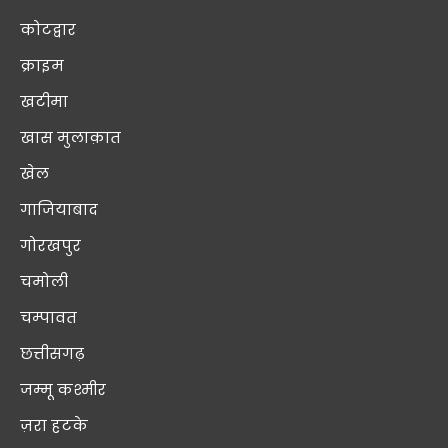
कोटद्वार
क्राइम
खटीमा
खास मुलाक़ात
खेल
गाजियाबाद
गोरखपुर
चमोली
चम्पावत
छत्तीसगढ़
जम्मू कश्मीर
ज़रा हटके