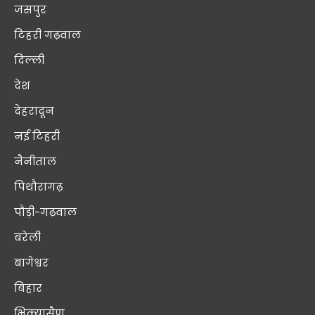
जसपुर
टिहरी गढ़वाल
दिल्ली
देश
देहरादून
नई टिहरी
नैनीताल
पिथौरागढ़
पौड़ी-गढ़वाल
बरेली
बागेश्वर
बिहार
भिक्यासैण