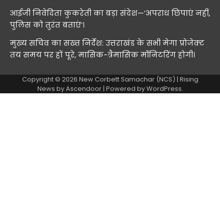
आईजी निवेदिता कुकरेती का बड़ा संदेश—’अपराध छिपाएं नहीं,
पुलिस को तुरंत बताएं’।
मुख्य सचिव का सख्त निर्देश: उत्तराखंड के सभी मेगा प्रोजेक्ट
तय समय पर हों पूरे, मासिक-त्रैमासिक मॉनिटरिंग होगी।
Copyright © 2026
New Corbett Samachar (NCS)
| Rising
News by
Ascendoor
| Powered by
WordPress
.