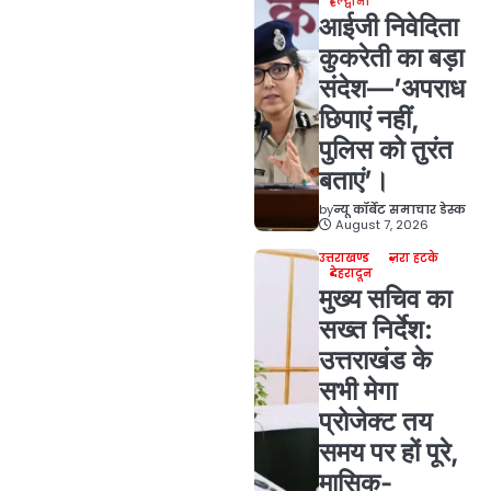
हल्द्वानी
आईजी निवेदिता
कुकरेती का बड़ा
संदेश—’अपराध
छिपाएं नहीं,
पुलिस को तुरंत
बताएं’।
by
न्यू कॉर्बेट समाचार डेस्क
August 7, 2026
उत्तराखण्ड
ज़रा हटके
देहरादून
मुख्य सचिव का
सख्त निर्देश:
उत्तराखंड के
सभी मेगा
प्रोजेक्ट तय
समय पर हों पूरे,
मासिक-