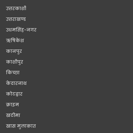
उत्तरकाशी
उत्तराखण्ड
उधमसिंह-नगर
ऋषिकेश
कानपुर
काशीपुर
किच्छा
केदारनाथ
कोटद्वार
क्राइम
खटीमा
खास मुलाक़ात