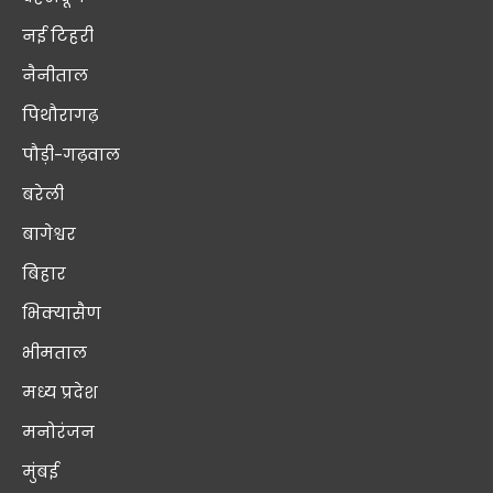
नई टिहरी
नैनीताल
पिथौरागढ़
पौड़ी-गढ़वाल
बरेली
बागेश्वर
बिहार
भिक्यासैण
भीमताल
मध्य प्रदेश
मनोरंजन
मुंबई