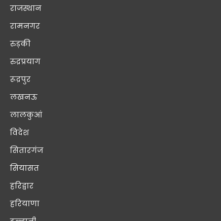
राजस्थान
रामनगर
रुड़की
रुद्रप्रयाग
रूद्रपुर
लखनऊ
लालकुआं
विदेश
सितारगंज
सियासत
हरिद्वार
हरियाणा