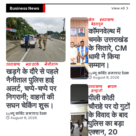
Business News
View All
खेल
उत्तराखण्ड
देहरादून
कॉमनवेल्थ में
चमके उत्तराखंड
के सितारे, CM
धामी ने किया
सम्मान।
उत्तराखण्ड
ज़रा हटके
नैनीताल
खड़गे के दौरे से पहले
by
न्यू कॉर्बेट समाचार डेस्क
August 8, 2026
नैनीताल पुलिस हाई
अलर्ट, चप्पे-चप्पे पर
उत्तराखण्ड
क्राइम
हल्द्वानी
निगरानी; वाहनों की
पीली कोठी
सघन चेकिंग शुरू।
चौराहे पर दो गुटों
के विवाद के बाद
by
न्यू कॉर्बेट समाचार डेस्क
August 8, 2026
पुलिस का बड़ा
एक्शन, 20