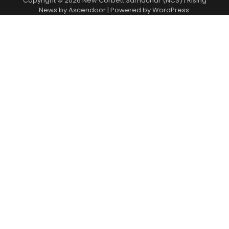
Copyright © 2026
New Corbett Samachar (NCS)
| Rising
News by
Ascendoor
| Powered by
WordPress
.