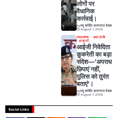
लोगों पर
वैधानिक
कार्रवाई।
by
न्यू कॉर्बेट समाचार डेस्क
August 7, 2026
उत्तराखण्ड
ज़रा हटके
हल्द्वानी
आईजी निवेदिता
कुकरेती का बड़ा
संदेश—’अपराध
छिपाएं नहीं,
पुलिस को तुरंत
बताएं’।
by
न्यू कॉर्बेट समाचार डेस्क
August 7, 2026
Social Links