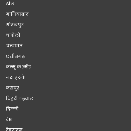
खेल
गाजियाबाद
गोरखपुर
चमोली
चम्पावत
छत्तीसगढ़
जम्मू कश्मीर
ज़रा हटके
जसपुर
टिहरी गढ़वाल
दिल्ली
देश
देहरादून