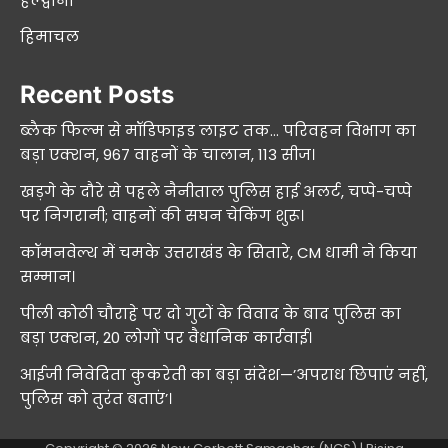
हल्द्वानी
हिमाचल
Recent Posts
ब्लैक फिल्म से मॉडिफाइड लाइट तक… परिवहन विभाग का
बड़ा एक्शन, 967 वाहनों के चालान, 113 सीज।
खड़गे के दौरे से पहले नैनीताल पुलिस हाई अलर्ट, चप्पे-चप्पे
पर निगरानी; वाहनों की सघन चेकिंग शुरू।
कॉमनवेल्थ में चमके उत्तराखंड के सितारे, CM धामी ने किया
सम्मान।
पीली कोठी चौराहे पर दो गुटों के विवाद के बाद पुलिस का
बड़ा एक्शन, 20 लोगों पर वैधानिक कार्रवाई।
आईजी निवेदिता कुकरेती का बड़ा संदेश—’अपराध छिपाएं नहीं,
पुलिस को तुरंत बताएं’।