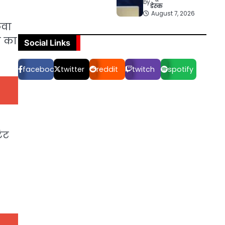
by
डेस्क
August 7, 2026
ेवा
े का
Social Links
facebook
twitter
reddit
twitch
spotify
ंट