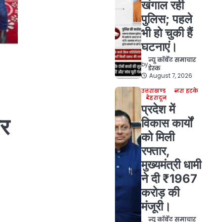
खंगाल रही
पुलिस; पहले
भी हो चुकी हैं
घटनाएं।
न्यू कॉर्बेट समाचार
by
डेस्क
August 7, 2026
उत्तराखण्ड
ज़रा हटके
देहरादून
प्रदेश में
ार
विकास कार्यों
को मिली
रफ्तार,
मुख्यमंत्री धामी
ने दी ₹1967
करोड़ की
मंजूरी।
न्यू कॉर्बेट समाचार