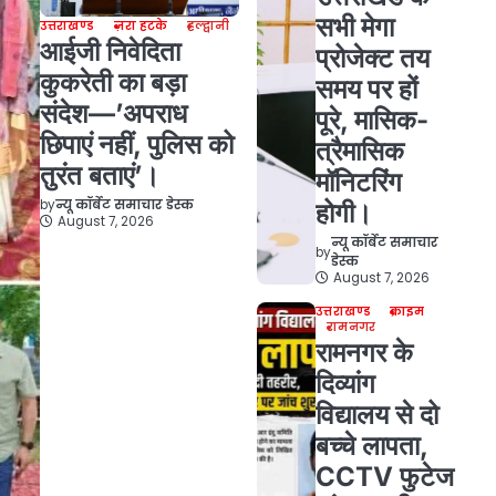
सभी मेगा
उत्तराखण्ड
ज़रा हटके
हल्द्वानी
आईजी निवेदिता
प्रोजेक्ट तय
कुकरेती का बड़ा
समय पर हों
संदेश—’अपराध
पूरे, मासिक-
छिपाएं नहीं, पुलिस को
त्रैमासिक
तुरंत बताएं’।
मॉनिटरिंग
by
न्यू कॉर्बेट समाचार डेस्क
होगी।
August 7, 2026
न्यू कॉर्बेट समाचार
by
डेस्क
August 7, 2026
उत्तराखण्ड
क्राइम
रामनगर
रामनगर के
दिव्यांग
विद्यालय से दो
बच्चे लापता,
CCTV फुटेज