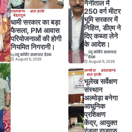
नैनीताल में
250 वर्ग मीटर
उत्तराखण्ड
ज़रा हटके
देहरादून
भूमि सरकार में
धामी सरकार का बड़ा
निहित, डीएम ने
फैसला, PM आवास
दिए कब्जा लेने
परियोजनाओं की होगी
के आदेश।
नियमित निगरानी।
न्यू कॉर्बेट समाचार
by
by
न्यू कॉर्बेट समाचार डेस्क
डेस्क
August 6, 2026
August 5, 2026
अल्मोड़ा
उत्तराखण्ड
ज़रा हटके
भूलेख सर्वेक्षण
संस्थान
अल्मोड़ा बनेगा
आधुनिक
प्रशिक्षण
केंद्र, आयुक्त
रंजना राजगुरु