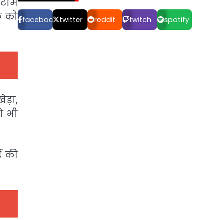
स टीम
क को
facebook
twitter
reddit
twitch
spotify
ड़ा,
को भी
ई की