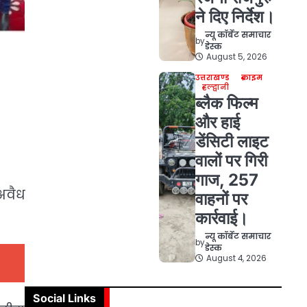
ने दिए निर्देश।
न्यू कॉर्बेट समाचार
by
डेस्क
August 5, 2026
उत्तराखण्ड
क्राइम
हल्द्वानी
ब्लैक फिल्म
और हाई
डेंसिटी लाइट
वालों पर गिरी
गाज, 257
अवैध
वाहनों पर
कार्रवाई।
न्यू कॉर्बेट समाचार
by
डेस्क
August 4, 2026
Social Links