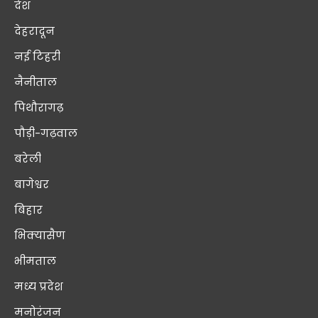
देश
देहरादून
नई टिहरी
नैनीताल
पिथौरागढ़
पौड़ी-गढ़वाल
बरेली
बागेश्वर
बिहार
भिक्यासैण
भीमताल
मध्य प्रदेश
मनोरंजन