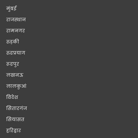
मुंबई
राजस्थान
रामनगर
रुड़की
रुद्रप्रयाग
रूद्रपुर
लखनऊ
लालकुआं
विदेश
सितारगंज
सियासत
हरिद्वार