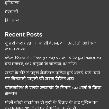
हरियाणा
हल्द्वानी
हिमाचल
Recent Posts
कूड़े से कराह रहा था कोसी बैराज, टीम उतरी तो 100 किलो
कचरा साफ।
ब्लैक फिल्म से मॉडिफाइड लाइट तक… परिवहन विभाग का
बड़ा एक्शन, 967 वाहनों के चालान, 113 सीज।
खड़गे के दौरे से पहले नैनीताल पुलिस हाई अलर्ट, चप्पे-चप्पे
पर निगरानी; वाहनों की सघन चेकिंग शुरू।
कॉमनवेल्थ में चमके उत्तराखंड के सितारे, CM धामी ने किया
सम्मान।
पीली कोठी चौराहे पर दो गुटों के विवाद के बाद पुलिस का
बड़ा एक्शन, 20 लोगों पर वैधानिक कार्रवाई।