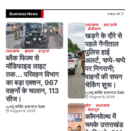
Business News
View All
उत्तराखण्ड
ज़रा हटके
नैनीताल
खड़गे के दौरे से
पहले नैनीताल
पुलिस हाई
उत्तराखण्ड
क्राइम
हल्द्वानी
ब्लैक फिल्म से
अलर्ट, चप्पे-चप्पे
मॉडिफाइड लाइट
पर निगरानी;
तक… परिवहन विभाग
वाहनों की सघन
का बड़ा एक्शन, 967
चेकिंग शुरू।
वाहनों के चालान, 113
by
न्यू कॉर्बेट समाचार डेस्क
August 8, 2026
सीज।
खेल
उत्तराखण्ड
by
न्यू कॉर्बेट समाचार डेस्क
देहरादून
August 8, 2026
कॉमनवेल्थ में
चमके उत्तराखंड