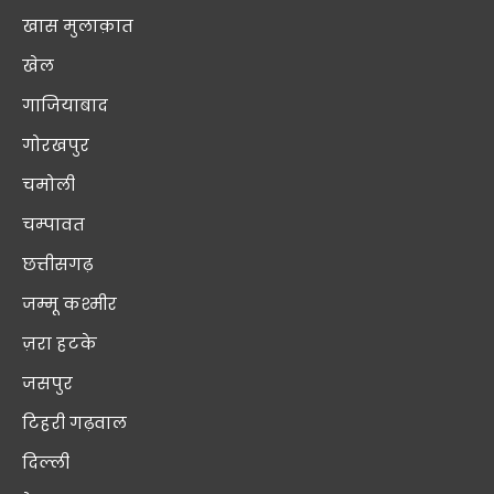
खास मुलाक़ात
खेल
गाजियाबाद
गोरखपुर
चमोली
चम्पावत
छत्तीसगढ़
जम्मू कश्मीर
ज़रा हटके
जसपुर
टिहरी गढ़वाल
दिल्ली