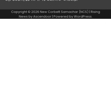
Copyright © 2026
New Corbett Samachar (NCS)
| Rising
News by
Ascendoor
| Powered by
WordPress
.