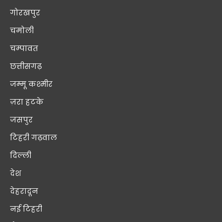
गोरखपुर
चमोली
चम्पावत
छत्तीसगढ़
जम्मू कश्मीर
ज़रा हटके
जसपुर
टिहरी गढ़वाल
दिल्ली
देश
देहरादून
नई टिहरी