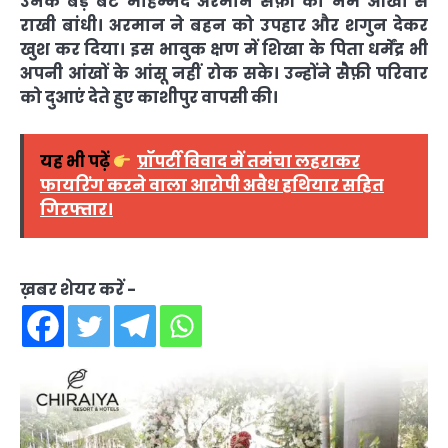
उनके बड़े बेटे मोहम्मद अरमान सैफ़ी को नम आंखों से
राखी बांधी। अरमान ने बहन को उपहार और शगुन देकर
खुश कर दिया। इस भावुक क्षण में शिखा के पिता धर्मेंद्र भी
अपनी आंखों के आंसू नहीं रोक सके। उन्होंने सैफ़ी परिवार
को दुआएं देते हुए काशीपुर वापसी की।
यह भी पढ़ें
प्रॉपर्टी विवाद में तमंचा लहराकर
फायरिंग करने वाला आरोपी अवैध हथियार सहित
गिरफ्तार।
ख़बर शेयर करें -