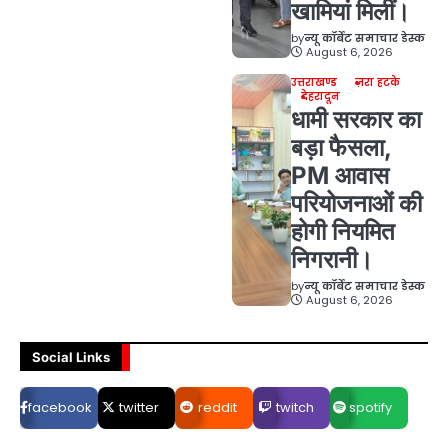
खामियां मिलीं।
by
न्यू कॉर्बेट समाचार डेस्क
August 6, 2026
उत्तराखण्ड
ज़रा हटके
देहरादून
धामी सरकार का
बड़ा फैसला,
PM आवास
परियोजनाओं की
होगी नियमित
निगरानी।
by
न्यू कॉर्बेट समाचार डेस्क
August 6, 2026
Social Links
facebook
twitter
reddit
twitch
spotify