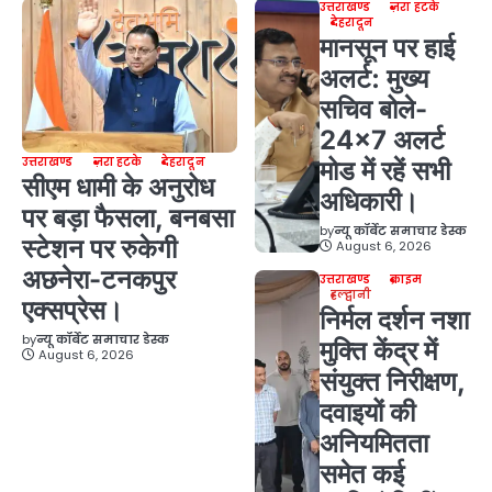
उत्तराखण्ड
ज़रा हटके
देहरादून
मानसून पर हाई
अलर्ट: मुख्य
सचिव बोले-
24×7 अलर्ट
उत्तराखण्ड
ज़रा हटके
देहरादून
मोड में रहें सभी
सीएम धामी के अनुरोध
अधिकारी।
पर बड़ा फैसला, बनबसा
by
न्यू कॉर्बेट समाचार डेस्क
स्टेशन पर रुकेगी
August 6, 2026
अछनेरा-टनकपुर
उत्तराखण्ड
क्राइम
हल्द्वानी
एक्सप्रेस।
निर्मल दर्शन नशा
by
न्यू कॉर्बेट समाचार डेस्क
मुक्ति केंद्र में
August 6, 2026
संयुक्त निरीक्षण,
दवाइयों की
अनियमितता
समेत कई