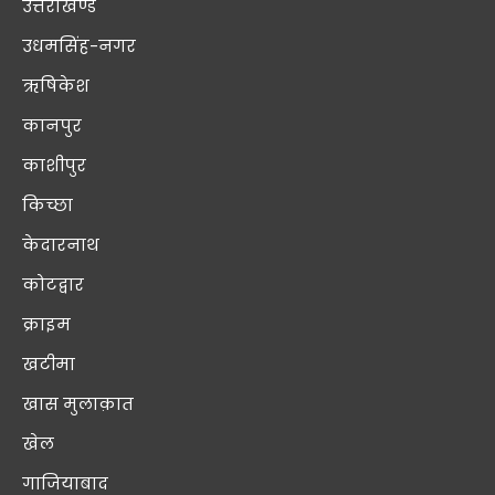
उत्तराखण्ड
उधमसिंह-नगर
ऋषिकेश
कानपुर
काशीपुर
किच्छा
केदारनाथ
कोटद्वार
क्राइम
खटीमा
खास मुलाक़ात
खेल
गाजियाबाद