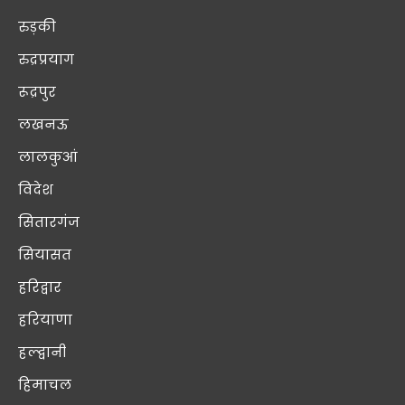
रुड़की
रुद्रप्रयाग
रूद्रपुर
लखनऊ
लालकुआं
विदेश
सितारगंज
सियासत
हरिद्वार
हरियाणा
हल्द्वानी
हिमाचल