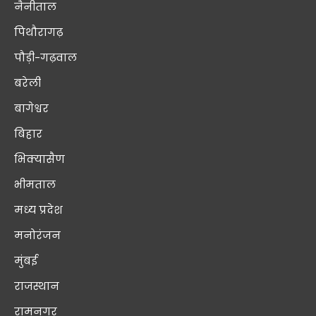
नैनीताल
पिथौरागढ़
पौड़ी-गढ़वाल
बरेली
बागेश्वर
बिहार
भिक्यासैण
भीमताल
मध्य प्रदेश
मनोरंजन
मुंबई
राजस्थान
रामनगर