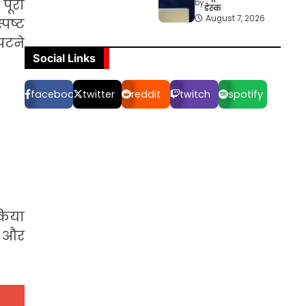
पूरी
by
डेस्क
August 7, 2026
्पष्ट
पटने
Social Links
facebook
twitter
reddit
twitch
spotify
िया
ों और