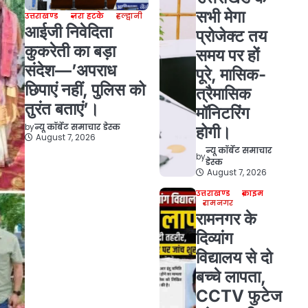
सभी मेगा
उत्तराखण्ड
ज़रा हटके
हल्द्वानी
आईजी निवेदिता
प्रोजेक्ट तय
कुकरेती का बड़ा
समय पर हों
संदेश—’अपराध
पूरे, मासिक-
छिपाएं नहीं, पुलिस को
त्रैमासिक
तुरंत बताएं’।
मॉनिटरिंग
by
न्यू कॉर्बेट समाचार डेस्क
होगी।
August 7, 2026
न्यू कॉर्बेट समाचार
by
डेस्क
August 7, 2026
उत्तराखण्ड
क्राइम
रामनगर
रामनगर के
दिव्यांग
विद्यालय से दो
बच्चे लापता,
CCTV फुटेज