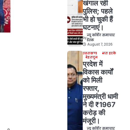
खंगाल रही
पुलिस; पहले
भी हो चुकी हैं
घटनाएं।
न्यू कॉर्बेट समाचार
by
डेस्क
August 7, 2026
उत्तराखण्ड
ज़रा हटके
देहरादून
प्रदेश में
विकास कार्यों
को मिली
रफ्तार,
मुख्यमंत्री धामी
ने दी ₹1967
करोड़ की
मंजूरी।
न्यू कॉर्बेट समाचार