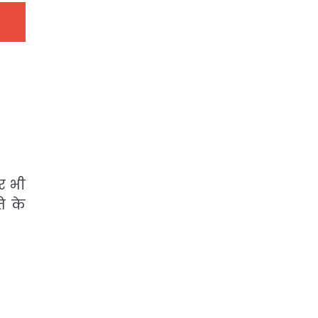
र भी
ि के