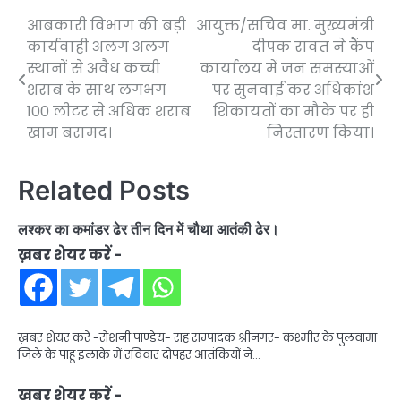
आबकारी विभाग की बड़ी
आयुक्त/सचिव मा. मुख्यमंत्री
Post
कार्यवाही अलग अलग
दीपक रावत ने कैंप
navigation
स्थानों से अवैध कच्ची
कार्यालय में जन समस्याओं
शराब के साथ लगभग
पर सुनवाई कर अधिकांश
100 लीटर से अधिक शराब
शिकायतों का मौके पर ही
खाम बरामद।
निस्तारण किया।
Related Posts
लश्कर का कमांडर ढेर तीन दिन में चौथा आतंकी ढेर।
ख़बर शेयर करें -
ख़बर शेयर करें -रोशनी पाण्डेय- सह सम्पादक श्रीनगर- कश्मीर के पुलवामा
जिले के पाहू इलाके में रविवार दोपहर आतंकियों ने…
ख़बर शेयर करें -