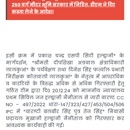
250 वर्ग मीटर भूमि सरकार में निहित, डीएम ने दिए
कब्जा लेने के आदेश।
इसी क्रम में प्रकाश चन्द्र एसपी सिटी हल्द्वानी* के
मार्गदर्शन, *श्रीमती दीपशिखा अग्रवाल क्षेत्राधिकारी
लालकुआं* के पर्यवेक्षण तथा दिनेश सिंह फर्त्याल प्रभारी
निरीक्षक कोतवाली लालकुआं* के नेतृत्व में आपराधिक
व वारंटियो के विरुद्ध अधिक से अधिक गिरफ्तारी हेतु
गठित टीम द्वारा दि0 20.12.24 को माननीय न्यायालय
प्रथम सिविल जज हल्द्वानी नैनीताल से जारी वारण्ट CC
NO – 497/2022 धारा-147/323/427/453/504/506
IPC में *वारण्टी बलबीर सिंह पुत्र तेज सिंह* निवासी
छड़ायल मुखानी हल्द्वानी नैनीताल को गिरफ्तार कर
आवश्यक कार्यवाही की गई।