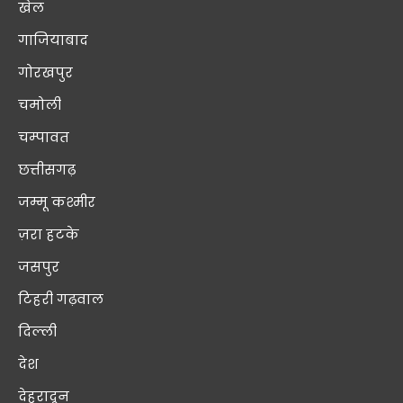
खेल
गाजियाबाद
गोरखपुर
चमोली
चम्पावत
छत्तीसगढ़
जम्मू कश्मीर
ज़रा हटके
जसपुर
टिहरी गढ़वाल
दिल्ली
देश
देहरादून