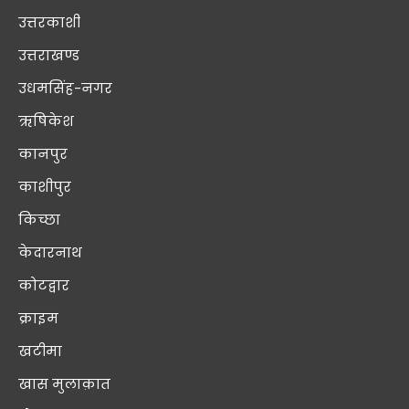
उत्तरकाशी
उत्तराखण्ड
उधमसिंह-नगर
ऋषिकेश
कानपुर
काशीपुर
किच्छा
केदारनाथ
कोटद्वार
क्राइम
खटीमा
खास मुलाक़ात