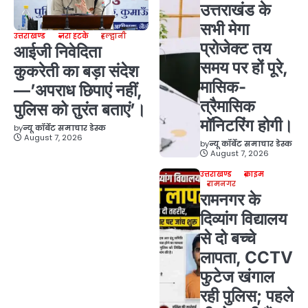
उत्तराखंड के
सभी मेगा
उत्तराखण्ड
ज़रा हटके
हल्द्वानी
प्रोजेक्ट तय
आईजी निवेदिता
समय पर हों पूरे,
कुकरेती का बड़ा संदेश
मासिक-
—’अपराध छिपाएं नहीं,
त्रैमासिक
पुलिस को तुरंत बताएं’।
मॉनिटरिंग होगी।
by
न्यू कॉर्बेट समाचार डेस्क
August 7, 2026
by
न्यू कॉर्बेट समाचार डेस्क
August 7, 2026
उत्तराखण्ड
क्राइम
रामनगर
रामनगर के
दिव्यांग विद्यालय
से दो बच्चे
लापता, CCTV
फुटेज खंगाल
रही पुलिस; पहले