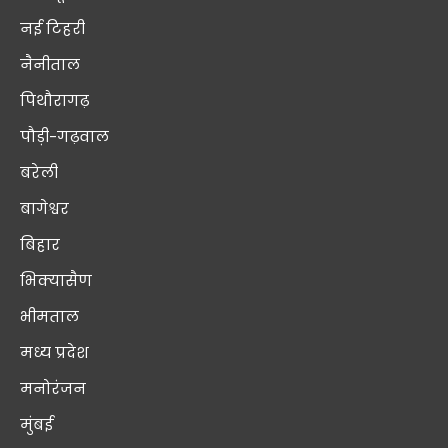
नई टिहरी
नैनीताल
पिथौरागढ़
पौड़ी-गढ़वाल
बरेली
बागेश्वर
बिहार
भिक्यासैण
भीमताल
मध्य प्रदेश
मनोरंजन
मुंबई