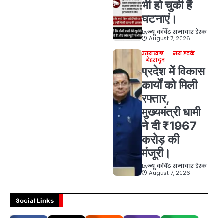
भी हो चुकी हैं
घटनाएं।
by
न्यू कॉर्बेट समाचार डेस्क
August 7, 2026
उत्तराखण्ड
ज़रा हटके
देहरादून
प्रदेश में विकास
कार्यों को मिली
रफ्तार,
मुख्यमंत्री धामी
ने दी ₹1967
करोड़ की
मंजूरी।
by
न्यू कॉर्बेट समाचार डेस्क
August 7, 2026
Social Links