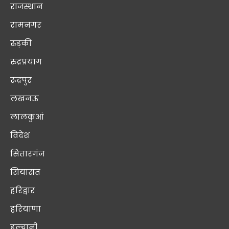
राजस्थान
रामनगर
रुड़की
रुद्रप्रयाग
रूद्रपुर
लखनऊ
लालकुआं
विदेश
सितारगंज
सियासत
हरिद्वार
हरियाणा
हल्द्वानी