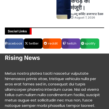
करोड़ की
मंजूरी।
by
न्यू कॉर्बेट समाचार डेस्क
August 7, 2026
Social Links
facebook
twitter
reddit
twitch
spotify
Rising News
Metus nostra platea taciti nascetur vulputate
himenaeos primis vitae, tristique vehicula nulla per
eros erat fames sed in, consequat dui turpis
ullamcorper pharetra interdum curae. Nisi ad viverra
tellus cum nullam nulla condimentum facilisi, suscipit
metus augue est sollicitudin nec mus non, fusce
natoque semper morbi phasellus tempor laoreet.