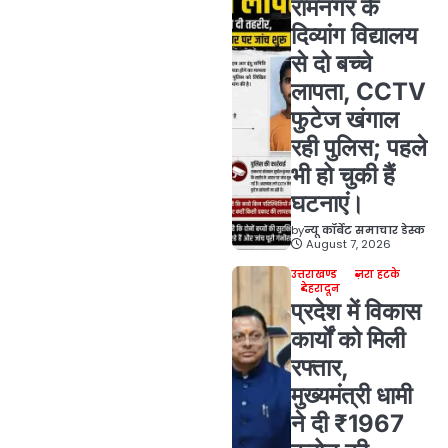
रामनगर के
दिव्यांग विद्यालय
से दो बच्चे
लापता, CCTV
फुटेज खंगाल
रही पुलिस; पहले
भी हो चुकी हैं
घटनाएं।
by
न्यू कॉर्बेट समाचार डेस्क
August 7, 2026
उत्तराखण्ड
ज़रा हटके
देहरादून
प्रदेश में विकास
कार्यों को मिली
रफ्तार,
मुख्यमंत्री धामी
ने दी ₹1967