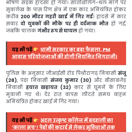
भीषण सड़क हादसा हो गया। सातशिलिंग–थल मार्ग पर
सुवालेख के पास रिण क्षेत्र में एक कार अनियंत्रित होकर
करीब
200 मीटर गहरी खाई में गिर गई
। हादसे में कार
सवार
दो युवकों की मौके पर ही दर्दनाक मौत
हो गई,
जबकि चालक
गंभीर रूप से घायल
हो गया।
यह भी पढ़ें
धामी सरकार का बड़ा फैसला, PM
आवास परियोजनाओं की होगी नियमित निगरानी।
पुलिस के अनुसार जीआईसी रोड पिथौरागढ़ निवासी
संजू
(28)
, पंडा निवासी
संजय कुमार (30)
और बीसाबजेड़
निवासी
हयात खड़ायत (32)
कार से घूमने के लिए
मुवानी गए थे। देर रात वापस लौटते समय वाहन
अनियंत्रित होकर खाई में गिर गया।
यह भी पढ़ें
अटल उत्कृष्ट कॉलेज में बदहाली का
‘काला सच’! पेड़ों की कटाई से लेकर सुविधाओं तक