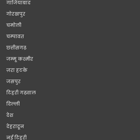
गाजियाबाद
गोरखपुर
चमोली
चम्पावत
छत्तीसगढ़
जम्मू कश्मीर
ज़रा हटके
जसपुर
टिहरी गढ़वाल
दिल्ली
देश
देहरादून
नई टिहरी