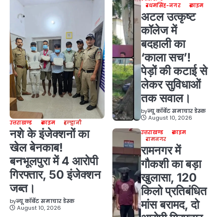
उधमसिंह-नगर
क्राइम
अटल उत्कृष्ट
कॉलेज में
बदहाली का
‘काला सच’!
पेड़ों की कटाई से
लेकर सुविधाओं
तक सवाल।
by
न्यू कॉर्बेट समाचार डेस्क
August 10, 2026
उत्तराखण्ड
क्राइम
हल्द्वानी
नशे के इंजेक्शनों का
उत्तराखण्ड
क्राइम
रामनगर
खेल बेनकाब!
रामनगर में
बनभूलपुरा में 4 आरोपी
गौकशी का बड़ा
गिरफ्तार, 50 इंजेक्शन
खुलासा, 120
जब्त।
किलो प्रतिबंधित
by
न्यू कॉर्बेट समाचार डेस्क
मांस बरामद, दो
August 10, 2026