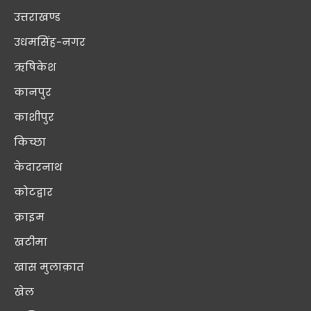
उत्तराखण्ड
उधमसिंह-नगर
ऋषिकेश
कानपुर
काशीपुर
किच्छा
केदारनाथ
कोटद्वार
क्राइम
खटीमा
खास मुलाक़ात
खेल