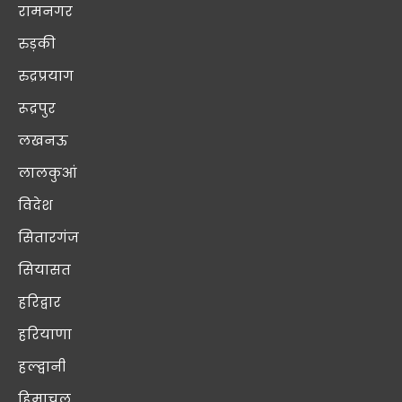
रामनगर
रुड़की
रुद्रप्रयाग
रूद्रपुर
लखनऊ
लालकुआं
विदेश
सितारगंज
सियासत
हरिद्वार
हरियाणा
हल्द्वानी
हिमाचल