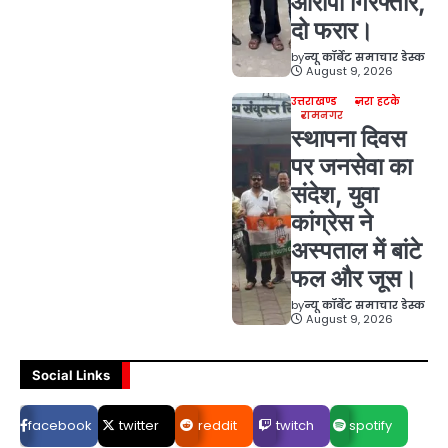
आरोपी गिरफ्तार,
दो फरार।
by
न्यू कॉर्बेट समाचार डेस्क
August 9, 2026
उत्तराखण्ड
ज़रा हटके
रामनगर
स्थापना दिवस
पर जनसेवा का
संदेश, युवा
कांग्रेस ने
अस्पताल में बांटे
फल और जूस।
by
न्यू कॉर्बेट समाचार डेस्क
August 9, 2026
Social Links
facebook
twitter
reddit
twitch
spotify