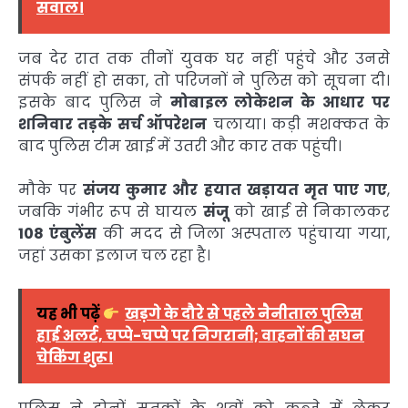
सवाल।
जब देर रात तक तीनों युवक घर नहीं पहुंचे और उनसे
संपर्क नहीं हो सका, तो परिजनों ने पुलिस को सूचना दी।
इसके बाद पुलिस ने
मोबाइल लोकेशन के आधार पर
शनिवार तड़के सर्च ऑपरेशन
चलाया। कड़ी मशक्कत के
बाद पुलिस टीम खाई में उतरी और कार तक पहुंची।
मौके पर
संजय कुमार और हयात खड़ायत मृत पाए गए
,
जबकि गंभीर रूप से घायल
संजू
को खाई से निकालकर
108 एंबुलेंस
की मदद से जिला अस्पताल पहुंचाया गया,
जहां उसका इलाज चल रहा है।
यह भी पढ़ें
खड़गे के दौरे से पहले नैनीताल पुलिस
हाई अलर्ट, चप्पे-चप्पे पर निगरानी; वाहनों की सघन
चेकिंग शुरू।