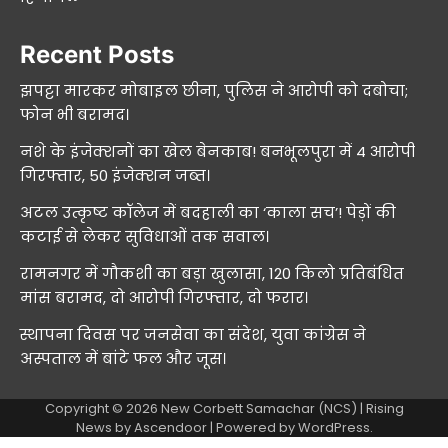
Recent Posts
झपट्टा मारकर मोबाइल छीना, पुलिस ने आरोपी को दबोचा;
फोन भी बरामद।
नशे के इंजेक्शनों का खेल बेनकाब! बनभूलपुरा में 4 आरोपी
गिरफ्तार, 50 इंजेक्शन जब्त।
अटल उत्कृष्ट कॉलेज में बदहाली का ‘काला सच’! पेड़ों की
कटाई से लेकर सुविधाओं तक सवाल।
रामनगर में गौकशी का बड़ा खुलासा, 120 किलो प्रतिबंधित
मांस बरामद, दो आरोपी गिरफ्तार, दो फरार।
स्थापना दिवस पर जनसेवा का संदेश, युवा कांग्रेस ने
अस्पताल में बांटे फल और जूस।
Copyright © 2026
New Corbett Samachar (NCS)
| Rising
News by
Ascendoor
| Powered by
WordPress
.