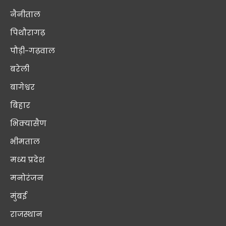
नैनीताल
पिथौरागढ़
पौड़ी-गढ़वाल
बरेली
बागेश्वर
बिहार
भिक्यासैण
भीमताल
मध्य प्रदेश
मनोरंजन
मुंबई
राजस्थान