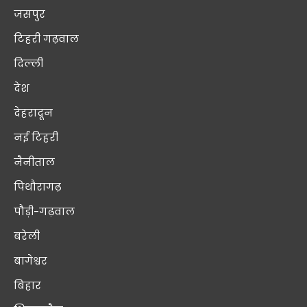
जसपुर
टिहरी गढ़वाल
दिल्ली
देश
देहरादून
नई टिहरी
नैनीताल
पिथौरागढ़
पौड़ी-गढ़वाल
बरेली
बागेश्वर
बिहार