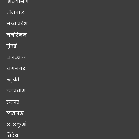
भिक्यासैण
भीमताल
मध्य प्रदेश
मनोरंजन
मुंबई
राजस्थान
रामनगर
रुड़की
रुद्रप्रयाग
रूद्रपुर
लखनऊ
लालकुआं
विदेश