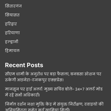
सितारगंज
सियासत
हरिद्वार
हरियाणा
हल्द्वानी
हिमाचल
Recent Posts
सीएम धामी के अनुरोध पर बड़ा फैसला, बनबसा स्टेशन पर
रुकेगी अछनेरा-टनकपुर एक्सप्रेस।
मानसून पर हाई अलर्ट: मुख्य सचिव बोले- 24×7 अलर्ट मोड
में रहें सभी अधिकारी।
निर्मल दर्शन नशा मुक्ति केंद्र में संयुक्त निरीक्षण, दवाइयों की
अनियमितता समेत कई खामियां मिलीं।