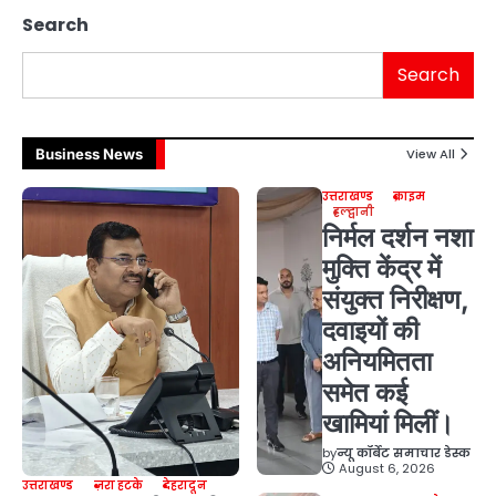
Search
Search
Business News
View All
उत्तराखण्ड
क्राइम
हल्द्वानी
निर्मल दर्शन नशा
मुक्ति केंद्र में
संयुक्त निरीक्षण,
दवाइयों की
अनियमितता
समेत कई
खामियां मिलीं।
by
न्यू कॉर्बेट समाचार डेस्क
August 6, 2026
उत्तराखण्ड
ज़रा हटके
देहरादून