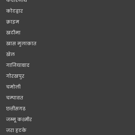
केदारनाथ
कोटद्वार
क्राइम
खटीमा
खास मुलाक़ात
खेल
गाजियाबाद
गोरखपुर
चमोली
चम्पावत
छत्तीसगढ़
जम्मू कश्मीर
ज़रा हटके