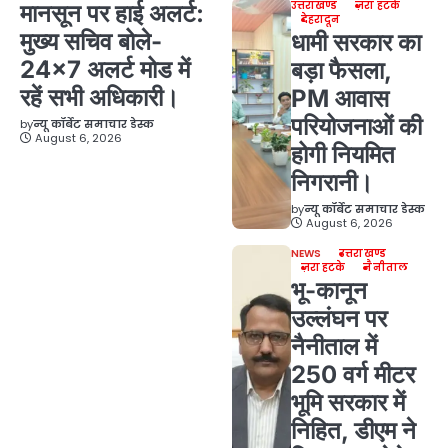
उत्तराखण्ड
ज़रा हटके
मानसून पर हाई अलर्ट:
देहरादून
मुख्य सचिव बोले-
धामी सरकार का
24×7 अलर्ट मोड में
बड़ा फैसला,
रहें सभी अधिकारी।
PM आवास
परियोजनाओं की
by
न्यू कॉर्बेट समाचार डेस्क
August 6, 2026
होगी नियमित
निगरानी।
by
न्यू कॉर्बेट समाचार डेस्क
August 6, 2026
NEWS
उत्तराखण्ड
ज़रा हटके
नैनीताल
भू-कानून
उल्लंघन पर
नैनीताल में
250 वर्ग मीटर
भूमि सरकार में
निहित, डीएम ने