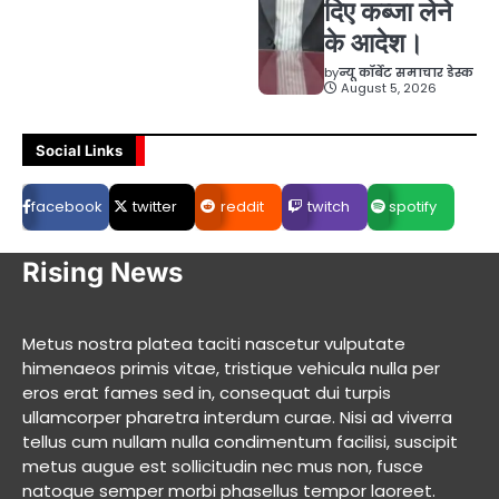
दिए कब्जा लेने
के आदेश।
by
न्यू कॉर्बेट समाचार डेस्क
August 5, 2026
Social Links
facebook
twitter
reddit
twitch
spotify
Rising News
Metus nostra platea taciti nascetur vulputate
himenaeos primis vitae, tristique vehicula nulla per
eros erat fames sed in, consequat dui turpis
ullamcorper pharetra interdum curae. Nisi ad viverra
tellus cum nullam nulla condimentum facilisi, suscipit
metus augue est sollicitudin nec mus non, fusce
natoque semper morbi phasellus tempor laoreet.