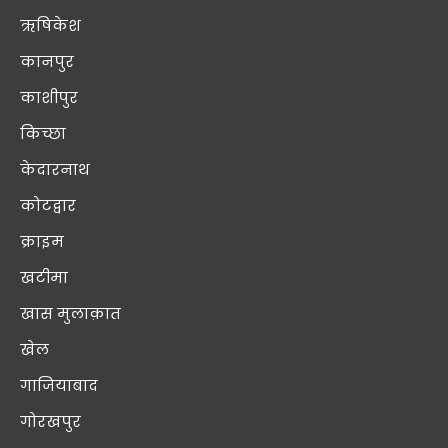
ऋषिकेश
कानपुर
काशीपुर
किच्छा
केदारनाथ
कोटद्वार
क्राइम
खटीमा
खास मुलाक़ात
खेल
गाजियाबाद
गोरखपुर