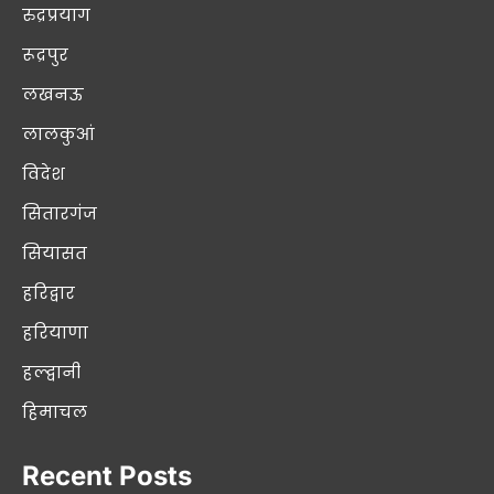
रुद्रप्रयाग
रूद्रपुर
लखनऊ
लालकुआं
विदेश
सितारगंज
सियासत
हरिद्वार
हरियाणा
हल्द्वानी
हिमाचल
Recent Posts