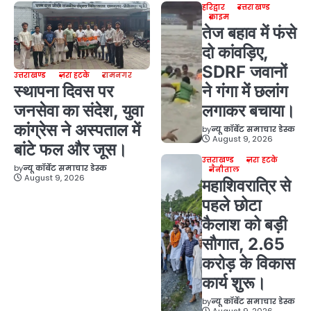
हरिद्वार
उत्तराखण्ड
क्राइम
तेज बहाव में फंसे
दो कांवड़िए,
SDRF जवानों
उत्तराखण्ड
ज़रा हटके
रामनगर
स्थापना दिवस पर
ने गंगा में छलांग
जनसेवा का संदेश, युवा
लगाकर बचाया।
कांग्रेस ने अस्पताल में
by
न्यू कॉर्बेट समाचार डेस्क
August 9, 2026
बांटे फल और जूस।
उत्तराखण्ड
ज़रा हटके
by
न्यू कॉर्बेट समाचार डेस्क
नैनीताल
August 9, 2026
महाशिवरात्रि से
पहले छोटा
कैलाश को बड़ी
सौगात, 2.65
करोड़ के विकास
कार्य शुरू।
by
न्यू कॉर्बेट समाचार डेस्क