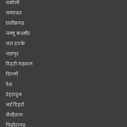
चमोली
चम्पावत
छत्तीसगढ़
जम्मू कश्मीर
ज़रा हटके
जसपुर
टिहरी गढ़वाल
दिल्ली
देश
देहरादून
नई टिहरी
नैनीताल
पिथौरागढ़