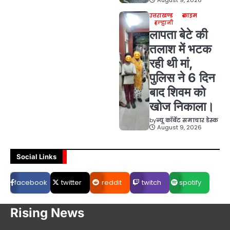
August 9, 2026
उत्तराखण्ड
क्राइम
हल्द्वानी
लापता बेटे की
तलाश में भटक
रही थी मां,
पुलिस ने 6 दिन
बाद शिवम को
खोज निकाला।
by
न्यू कॉर्बेट समाचार डेस्क
August 9, 2026
Social Links
facebook
twitter
reddit
twitch
spotify
Rising News