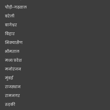
पौड़ी-गढ़वाल
बरेली
बागेश्वर
बिहार
भिक्यासैण
भीमताल
मध्य प्रदेश
मनोरंजन
मुंबई
राजस्थान
रामनगर
रुड़की