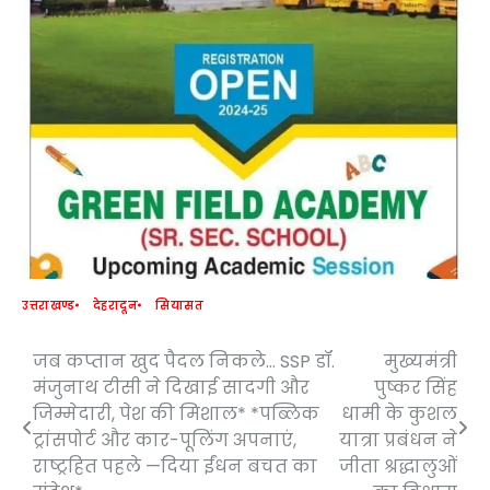
उत्तराखण्ड
देहरादून
सियासत
जब कप्तान खुद पैदल निकले… SSP डॉ.
मुख्यमंत्री
Post
मंजुनाथ टीसी ने दिखाई सादगी और
पुष्कर सिंह
navigation
जिम्मेदारी, पेश की मिशाल* *पब्लिक
धामी के कुशल
ट्रांसपोर्ट और कार-पूलिंग अपनाएं,
यात्रा प्रबंधन ने
राष्ट्रहित पहले —दिया ईंधन बचत का
जीता श्रद्धालुओं