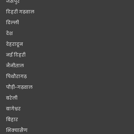
जसपुर
टिहरी गढ़वाल
दिल्ली
देश
देहरादून
नई टिहरी
नैनीताल
पिथौरागढ़
पौड़ी-गढ़वाल
बरेली
बागेश्वर
बिहार
भिक्यासैण