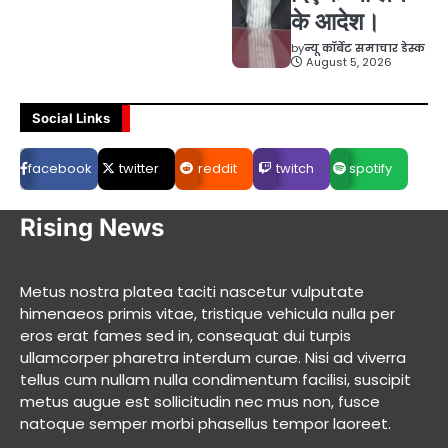
के आदेश।
by
न्यू कॉर्बेट समाचार डेस्क
August 5, 2026
Social Links
facebook
twitter
reddit
twitch
spotify
Rising News
Metus nostra platea taciti nascetur vulputate
himenaeos primis vitae, tristique vehicula nulla per
eros erat fames sed in, consequat dui turpis
ullamcorper pharetra interdum curae. Nisi ad viverra
tellus cum nullam nulla condimentum facilisi, suscipit
metus augue est sollicitudin nec mus non, fusce
natoque semper morbi phasellus tempor laoreet.