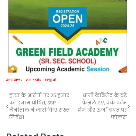
उत्तराखण्ड
ज़रा हटके
हल्द्वानी
हत्या के आरोपी पर 25 हजार
धामी कैबिनेट के बड़े
Post
का इनाम घोषित, SSP
फैसले: EV, वर्क फ्रॉम
navigation
नैनीताल ने जारी किए सख्त
होम और ऊर्जा बचत पर
निर्देश।
फोकस