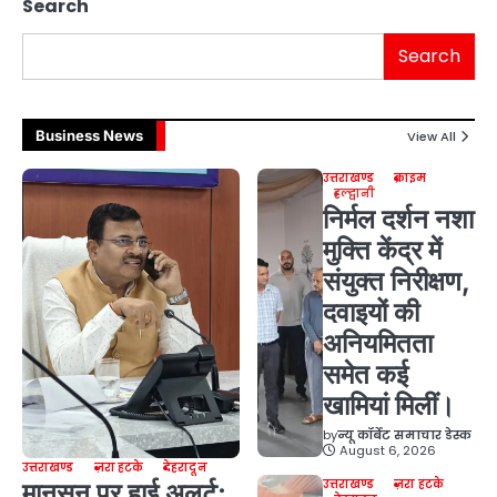
Search
Search
Business News
View All
उत्तराखण्ड
क्राइम
हल्द्वानी
निर्मल दर्शन नशा
मुक्ति केंद्र में
संयुक्त निरीक्षण,
दवाइयों की
अनियमितता
समेत कई
खामियां मिलीं।
by
न्यू कॉर्बेट समाचार डेस्क
August 6, 2026
उत्तराखण्ड
ज़रा हटके
देहरादून
उत्तराखण्ड
ज़रा हटके
मानसून पर हाई अलर्ट: