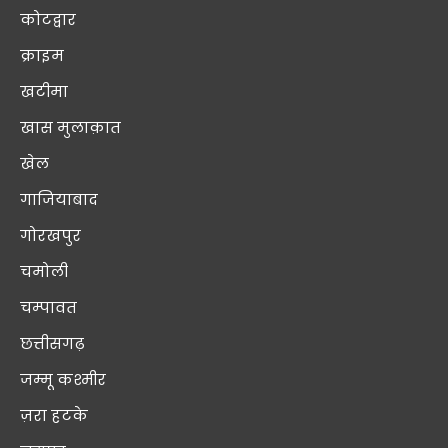
कोटद्वार
क्राइम
खटीमा
खास मुलाक़ात
खेल
गाजियाबाद
गोरखपुर
चमोली
चम्पावत
छत्तीसगढ़
जम्मू कश्मीर
ज़रा हटके