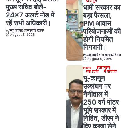
देहरादून
मुख्य सचिव बोले-
धामी सरकार का
24×7 अलर्ट मोड में
बड़ा फैसला,
रहें सभी अधिकारी।
PM आवास
परियोजनाओं की
by
न्यू कॉर्बेट समाचार डेस्क
August 6, 2026
होगी नियमित
निगरानी।
by
न्यू कॉर्बेट समाचार डेस्क
August 6, 2026
NEWS
उत्तराखण्ड
ज़रा हटके
नैनीताल
भू-कानून
उल्लंघन पर
नैनीताल में
250 वर्ग मीटर
भूमि सरकार में
निहित, डीएम ने
दिए कब्जा लेने