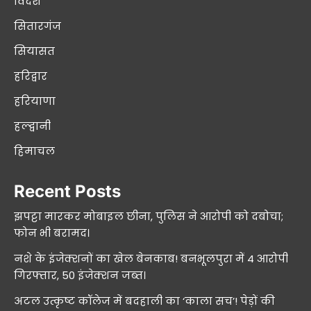
विदेश
सितारगंज
सियासत
हरिद्वार
हरियाणा
हल्द्वानी
हिमाचल
Recent Posts
झपट्टा मारकर मोबाइल छीना, पुलिस ने आरोपी को दबोचा;
फोन भी बरामद।
नशे के इंजेक्शनों का खेल बेनकाब! बनभूलपुरा में 4 आरोपी
गिरफ्तार, 50 इंजेक्शन जब्त।
अटल उत्कृष्ट कॉलेज में बदहाली का ‘काला सच’! पेड़ों की