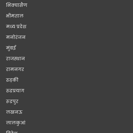
भिक्यासैण
भीमताल
मध्य प्रदेश
मनोरंजन
मुंबई
राजस्थान
रामनगर
रुड़की
रुद्रप्रयाग
रूद्रपुर
लखनऊ
लालकुआं