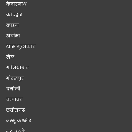
केदारनाथ
कोटद्वार
क्राइम
खटीमा
खास मुलाक़ात
खेल
गाजियाबाद
गोरखपुर
चमोली
चम्पावत
छत्तीसगढ़
जम्मू कश्मीर
ज़रा हटके