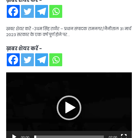
ख़बर शेयर करें -
ख़बर शेयर करें -उधम सिंह राठौर – प्रधान संपादक रामनगर/नैनीताल 31 मार्च
2023 सरकार के एक वर्ष पूर्ण होने पर…
ख़बर शेयर करें -
Video
Player
00:00
02:00