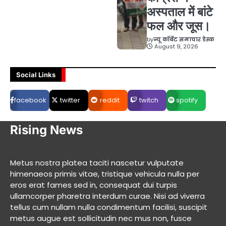
अस्पताल में बांटे
फल और जूस।
by
न्यू कॉर्बेट समाचार डेस्क
August 9, 2026
Social Links
facebook
twitter
reddit
twitch
spotify
Rising News
Metus nostra platea taciti nascetur vulputate
himenaeos primis vitae, tristique vehicula nulla per
eros erat fames sed in, consequat dui turpis
ullamcorper pharetra interdum curae. Nisi ad viverra
tellus cum nullam nulla condimentum facilisi, suscipit
metus augue est sollicitudin nec mus non, fusce