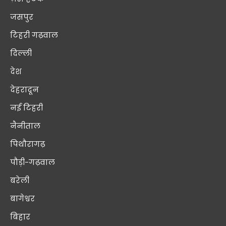
जसपुर
टिहरी गढ़वाल
दिल्ली
देश
देहरादून
नई टिहरी
नैनीताल
पिथौरागढ़
पौड़ी-गढ़वाल
बरेली
बागेश्वर
बिहार