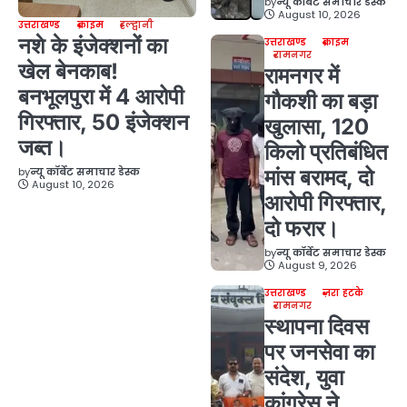
by
न्यू कॉर्बेट समाचार डेस्क
August 10, 2026
उत्तराखण्ड
क्राइम
हल्द्वानी
नशे के इंजेक्शनों का
उत्तराखण्ड
क्राइम
रामनगर
खेल बेनकाब!
रामनगर में
बनभूलपुरा में 4 आरोपी
गौकशी का बड़ा
गिरफ्तार, 50 इंजेक्शन
खुलासा, 120
जब्त।
किलो प्रतिबंधित
by
न्यू कॉर्बेट समाचार डेस्क
मांस बरामद, दो
August 10, 2026
आरोपी गिरफ्तार,
दो फरार।
by
न्यू कॉर्बेट समाचार डेस्क
August 9, 2026
उत्तराखण्ड
ज़रा हटके
रामनगर
स्थापना दिवस
पर जनसेवा का
संदेश, युवा
कांग्रेस ने