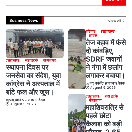
Business News
View All
हरिद्वार
उत्तराखण्ड
क्राइम
तेज बहाव में फंसे
दो कांवड़िए,
SDRF जवानों
उत्तराखण्ड
ज़रा हटके
रामनगर
स्थापना दिवस पर
ने गंगा में छलांग
जनसेवा का संदेश, युवा
लगाकर बचाया।
कांग्रेस ने अस्पताल में
by
न्यू कॉर्बेट समाचार डेस्क
August 9, 2026
बांटे फल और जूस।
उत्तराखण्ड
ज़रा हटके
by
न्यू कॉर्बेट समाचार डेस्क
नैनीताल
August 9, 2026
महाशिवरात्रि से
पहले छोटा
कैलाश को बड़ी