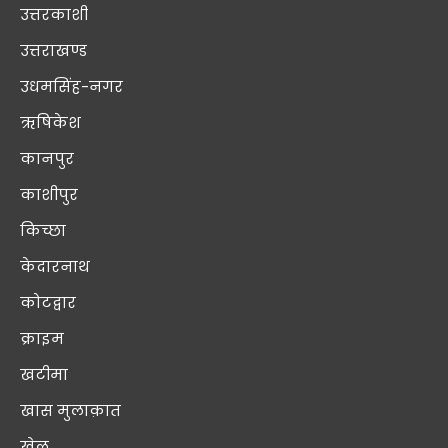
उत्तरकाशी
उत्तराखण्ड
उधमसिंह-नगर
ऋषिकेश
कानपुर
काशीपुर
किच्छा
केदारनाथ
कोटद्वार
क्राइम
खटीमा
खास मुलाक़ात
खेल