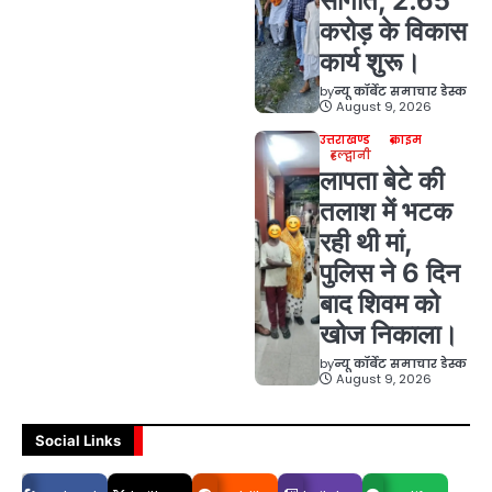
सौगात, 2.65
करोड़ के विकास
कार्य शुरू।
by
न्यू कॉर्बेट समाचार डेस्क
August 9, 2026
उत्तराखण्ड
क्राइम
हल्द्वानी
लापता बेटे की
तलाश में भटक
रही थी मां,
पुलिस ने 6 दिन
बाद शिवम को
खोज निकाला।
by
न्यू कॉर्बेट समाचार डेस्क
August 9, 2026
Social Links