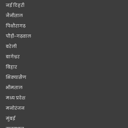
नई टिहरी
नैनीताल
पिथौरागढ़
पौड़ी-गढ़वाल
बरेली
बागेश्वर
बिहार
भिक्यासैण
भीमताल
मध्य प्रदेश
मनोरंजन
मुंबई