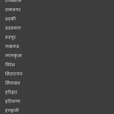
राजस्थान
रामनगर
रुड़की
रुद्रप्रयाग
रूद्रपुर
लखनऊ
लालकुआं
विदेश
सितारगंज
सियासत
हरिद्वार
हरियाणा
हल्द्वानी