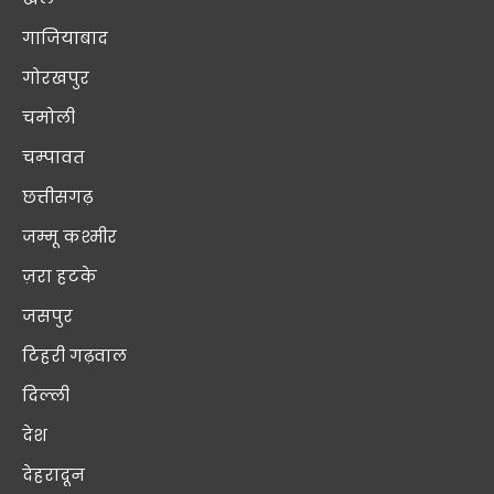
गाजियाबाद
गोरखपुर
चमोली
चम्पावत
छत्तीसगढ़
जम्मू कश्मीर
ज़रा हटके
जसपुर
टिहरी गढ़वाल
दिल्ली
देश
देहरादून