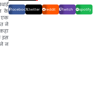
बधाई
facebook
twitter
reddit
twitch
spotify
त के
ल एक
त ने
े कहा
ि इस
ने न