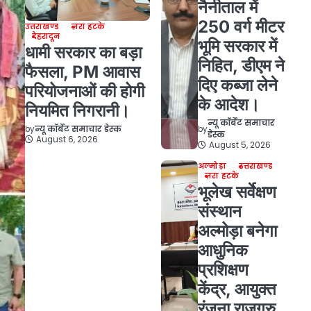
नैनीताल में
250 वर्ग मीटर
उत्तराखण्ड
ज़रा हटके
देहरादून
भूमि सरकार में
धामी सरकार का बड़ा
निहित, डीएम ने
फैसला, PM आवास
दिए कब्जा लेने
परियोजनाओं की होगी
के आदेश।
नियमित निगरानी।
न्यू कॉर्बेट समाचार
by
by
न्यू कॉर्बेट समाचार डेस्क
डेस्क
August 6, 2026
August 5, 2026
अल्मोड़ा
उत्तराखण्ड
ज़रा हटके
भूलेख सर्वेक्षण
संस्थान
अल्मोड़ा बनेगा
आधुनिक
प्रशिक्षण
केंद्र, आयुक्त
रंजना राजगुरु