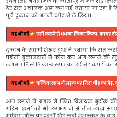
उधम सिंह नगर जिले के काशीपुर में जेल रोड स्थि
देर रात अचानक आग लग गई। बताया जा रहा है कि 
पूरी दुकान को अपनी चपेट में ले लिया।
यह भी पढ़ें
एसी फटने से धधका लिकर किला, फायर टीम 
दुकान के स्वामी शेखर दुआ ने बताया कि रात कर
पड़ोसी दुकानदारों ने फोन कर आग लगने की सूचन
लगभग 15 से 16 लाख रुपए का रेडीमेड कपड़ों क
यह भी पढ़ें
वल्दियाखान में सड़क पर गिरा चीड़ का पेड़, 
आग लगने से बगल में स्थित
विनायक बुटीक
की 
गरिमा शर्मा को भी लगभग दो से तीन लाख रुपए 
गाड़ियां मौके पर पहुंचीं और कड़ी मशक्कत के बा