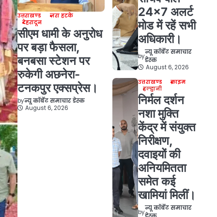
24×7 अलर्ट
उत्तराखण्ड
ज़रा हटके
मोड में रहें सभी
देहरादून
सीएम धामी के अनुरोध
अधिकारी।
पर बड़ा फैसला,
न्यू कॉर्बेट समाचार
by
बनबसा स्टेशन पर
डेस्क
August 6, 2026
रुकेगी अछनेरा-
उत्तराखण्ड
क्राइम
टनकपुर एक्सप्रेस।
हल्द्वानी
निर्मल दर्शन
by
न्यू कॉर्बेट समाचार डेस्क
August 6, 2026
नशा मुक्ति
केंद्र में संयुक्त
निरीक्षण,
दवाइयों की
अनियमितता
समेत कई
खामियां मिलीं।
न्यू कॉर्बेट समाचार
by
डेस्क