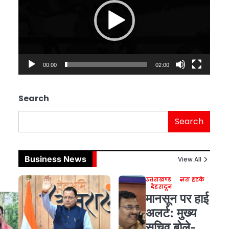
00:00
02:00
Search
Search
Business News
View All
उत्तराखण्ड
ज़रा हटके
देहरादून
मानसून पर हाई
अलर्ट: मुख्य
सचिव बोले-