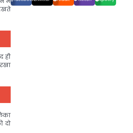
 में
ेखते
द ही
 रखा
लिका
ी दो