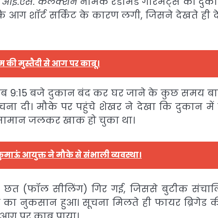
त
आई.एस. कलेक्शन
नामक रेडीमेड गारमेंट्स की दुकान
आग शॉर्ट सर्किट के कारण लगी, जिसने देखते ही द
की मुस्तैदी से आग पर काबू।
ीब 9:15 बजे दुकान बंद कर घर जाने के कुछ समय बा
ा दी। मौके पर पहुंचे शेखर ने देखा कि दुकान में
ा सामान जलकर खाक हो चुका था।
कुमाऊं आयुक्त ने मौके से संभाली व्यवस्था।
छत (फॉल सीलिंग) गिर गई, जिससे बुटीक संचा
का नुकसान हुआ। सूचना मिलते ही फायर ब्रिगेड क
द आग पर काबू पाया।