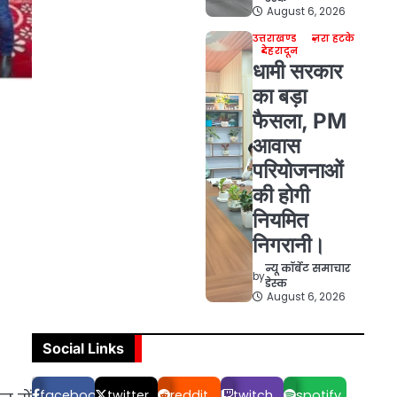
August 6, 2026
उत्तराखण्ड
ज़रा हटके
देहरादून
धामी सरकार
का बड़ा
फैसला, PM
आवास
परियोजनाओं
की होगी
नियमित
निगरानी।
न्यू कॉर्बेट समाचार
by
डेस्क
August 6, 2026
Social Links
facebook
twitter
reddit
twitch
spotify