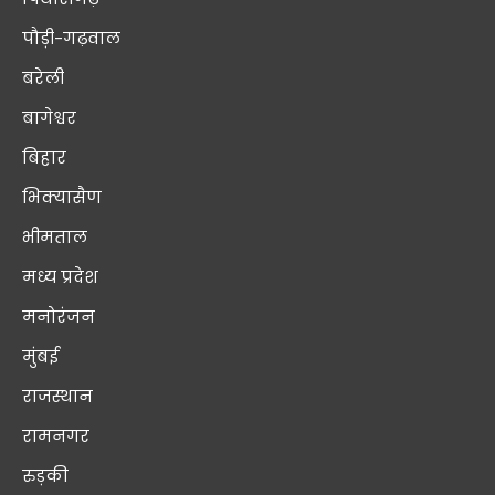
पौड़ी-गढ़वाल
बरेली
बागेश्वर
बिहार
भिक्यासैण
भीमताल
मध्य प्रदेश
मनोरंजन
मुंबई
राजस्थान
रामनगर
रुड़की