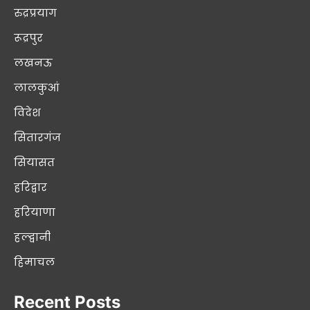
रुद्रप्रयाग
रूद्रपुर
लखनऊ
लालकुआं
विदेश
सितारगंज
सियासत
हरिद्वार
हरियाणा
हल्द्वानी
हिमाचल
Recent Posts