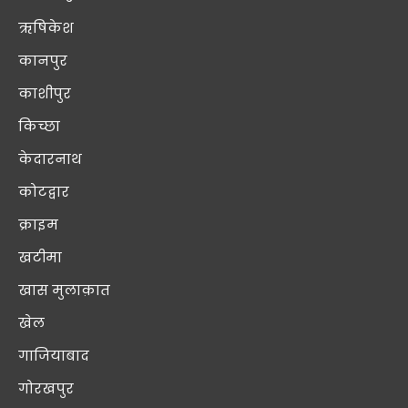
ऋषिकेश
कानपुर
काशीपुर
किच्छा
केदारनाथ
कोटद्वार
क्राइम
खटीमा
खास मुलाक़ात
खेल
गाजियाबाद
गोरखपुर