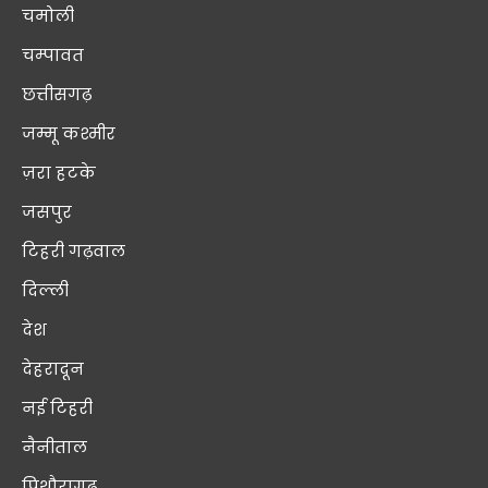
चमोली
चम्पावत
छत्तीसगढ़
जम्मू कश्मीर
ज़रा हटके
जसपुर
टिहरी गढ़वाल
दिल्ली
देश
देहरादून
नई टिहरी
नैनीताल
पिथौरागढ़