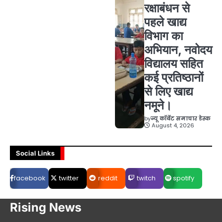
रक्षाबंधन से
पहले खाद्य
विभाग का
अभियान, नवोदय
विद्यालय सहित
कई प्रतिष्ठानों
से लिए खाद्य
नमूने।
by
न्यू कॉर्बेट समाचार डेस्क
August 4, 2026
Social Links
facebook
twitter
reddit
twitch
spotify
Rising News