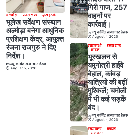
गिरी गाज, 257
वाहनों पर
अल्मोड़ा
उत्तराखण्ड
ज़रा हटके
भूलेख सर्वेक्षण संस्थान
कार्रवाई।
अल्मोड़ा बनेगा आधुनिक
by
न्यू कॉर्बेट समाचार डेस्क
August 4, 2026
प्रशिक्षण केंद्र, आयुक्त
रंजना राजगुरु ने दिए
उत्तरकाशी
उत्तराखण्ड
क्राइम
निर्देश।
भूस्खलन से
यमुनोत्री हाईवे
by
न्यू कॉर्बेट समाचार डेस्क
August 5, 2026
बेहाल, कांवड़
यात्रियों की बढ़ीं
मुश्किलें; चमोली
में भी कई सड़कें
बंद।
by
न्यू कॉर्बेट समाचार डेस्क
August 4, 2026
उत्तराखण्ड
क्राइम
रामनगर