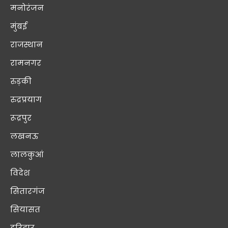
मनोरंजन
मुंबई
राजस्थान
रामनगर
रुड़की
रुद्रप्रयाग
रूद्रपुर
लखनऊ
लालकुआं
विदेश
सितारगंज
सियासत
हरिद्वार