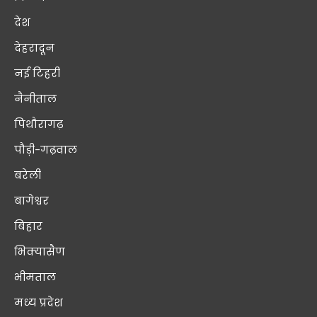
देश
देहरादून
नई टिहरी
नैनीताल
पिथौरागढ़
पौड़ी-गढ़वाल
बरेली
बागेश्वर
बिहार
भिक्यासैण
भीमताल
मध्य प्रदेश