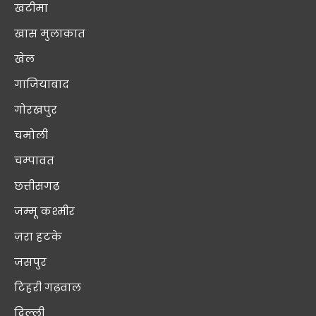
खटीमा
खास मुलाक़ात
खेल
गाजियाबाद
गोरखपुर
चमोली
चम्पावत
छत्तीसगढ़
जम्मू कश्मीर
ज़रा हटके
जसपुर
टिहरी गढ़वाल
दिल्ली