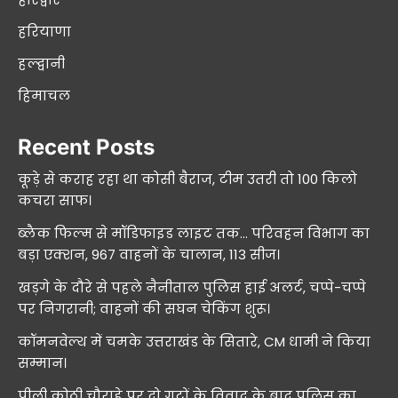
हरियाणा
हल्द्वानी
हिमाचल
Recent Posts
कूड़े से कराह रहा था कोसी बैराज, टीम उतरी तो 100 किलो
कचरा साफ।
ब्लैक फिल्म से मॉडिफाइड लाइट तक… परिवहन विभाग का
बड़ा एक्शन, 967 वाहनों के चालान, 113 सीज।
खड़गे के दौरे से पहले नैनीताल पुलिस हाई अलर्ट, चप्पे-चप्पे
पर निगरानी; वाहनों की सघन चेकिंग शुरू।
कॉमनवेल्थ में चमके उत्तराखंड के सितारे, CM धामी ने किया
सम्मान।
पीली कोठी चौराहे पर दो गुटों के विवाद के बाद पुलिस का