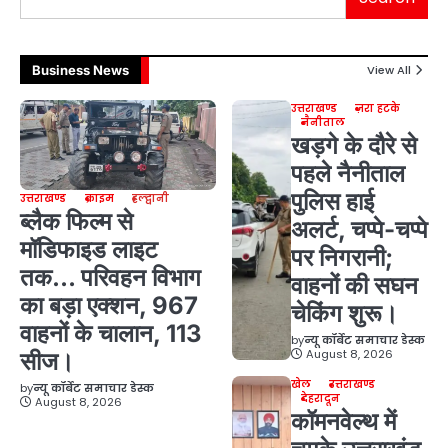
Business News
View All
उत्तराखण्ड
ज़रा हटके
नैनीताल
खड़गे के दौरे से
पहले नैनीताल
पुलिस हाई
उत्तराखण्ड
क्राइम
हल्द्वानी
ब्लैक फिल्म से
अलर्ट, चप्पे-चप्पे
मॉडिफाइड लाइट
पर निगरानी;
तक… परिवहन विभाग
वाहनों की सघन
का बड़ा एक्शन, 967
चेकिंग शुरू।
वाहनों के चालान, 113
by
न्यू कॉर्बेट समाचार डेस्क
August 8, 2026
सीज।
खेल
उत्तराखण्ड
by
न्यू कॉर्बेट समाचार डेस्क
देहरादून
August 8, 2026
कॉमनवेल्थ में