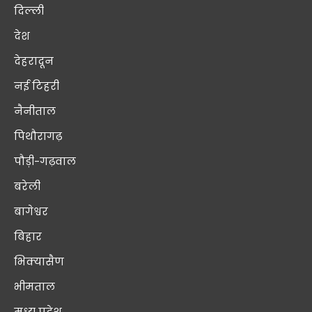
दिल्ली
देश
देहरादून
नई टिहरी
नैनीताल
पिथौरागढ़
पौड़ी-गढ़वाल
बरेली
बागेश्वर
बिहार
भिक्यासैण
भीमताल
मध्य प्रदेश