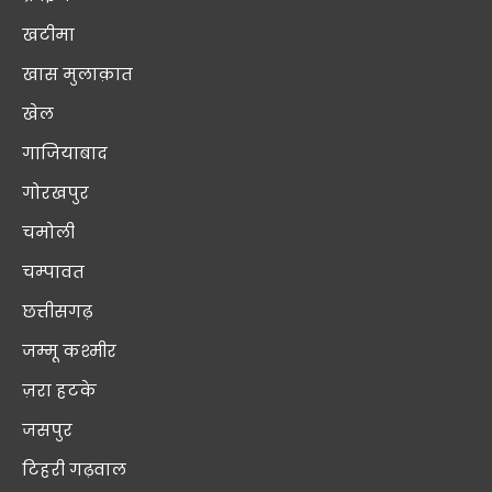
खटीमा
खास मुलाक़ात
खेल
गाजियाबाद
गोरखपुर
चमोली
चम्पावत
छत्तीसगढ़
जम्मू कश्मीर
ज़रा हटके
जसपुर
टिहरी गढ़वाल