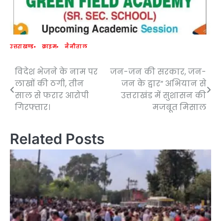
उत्तराखण्ड
क्राइम
नैनीताल
विदेश भेजने के नाम पर
जन-जन की सरकार, जन-
Post
लाखों की ठगी, तीन
जन के द्वार” अभियान से
navigation
साल से फरार आरोपी
उत्तराखंड में सुशासन की
गिरफ्तार।
मजबूत मिसाल
Related Posts