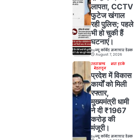
लापता, CCTV
फुटेज खंगाल
रही पुलिस; पहले
भी हो चुकी हैं
घटनाएं।
by
न्यू कॉर्बेट समाचार डेस्क
August 7, 2026
उत्तराखण्ड
ज़रा हटके
देहरादून
प्रदेश में विकास
कार्यों को मिली
रफ्तार,
मुख्यमंत्री धामी
ने दी ₹1967
करोड़ की
मंजूरी।
by
न्यू कॉर्बेट समाचार डेस्क