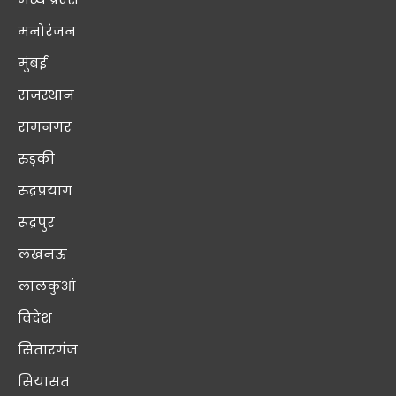
मनोरंजन
मुंबई
राजस्थान
रामनगर
रुड़की
रुद्रप्रयाग
रूद्रपुर
लखनऊ
लालकुआं
विदेश
सितारगंज
सियासत