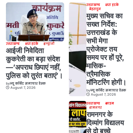
उत्तराखण्ड
ज़रा हटके
देहरादून
मुख्य सचिव का
सख्त निर्देश:
उत्तराखंड के
सभी मेगा
उत्तराखण्ड
ज़रा हटके
हल्द्वानी
प्रोजेक्ट तय
आईजी निवेदिता
समय पर हों पूरे,
कुकरेती का बड़ा संदेश
मासिक-
—’अपराध छिपाएं नहीं,
त्रैमासिक
पुलिस को तुरंत बताएं’।
मॉनिटरिंग होगी।
by
न्यू कॉर्बेट समाचार डेस्क
August 7, 2026
by
न्यू कॉर्बेट समाचार डेस्क
August 7, 2026
उत्तराखण्ड
क्राइम
रामनगर
रामनगर के
दिव्यांग विद्यालय
से दो बच्चे