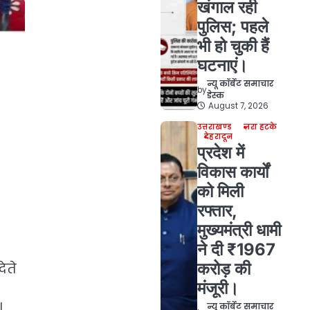
खंगाल रही
पुलिस; पहले
भी हो चुकी हैं
घटनाएं।
न्यू कॉर्बेट समाचार
by
डेस्क
August 7, 2026
उत्तराखण्ड
ज़रा हटके
देहरादून
प्रदेश में
विकास कार्यों
को मिली
रफ्तार,
मुख्यमंत्री धामी
ने दी ₹1967
करोड़ की
ेते
मंजूरी।
।
न्यू कॉर्बेट समाचार