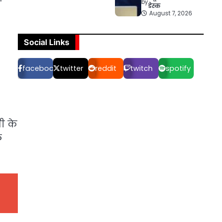
by
डेस्क
August 7, 2026
Social Links
facebook
twitter
reddit
twitch
spotify
ी के
ल