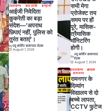
सभी मेगा
उत्तराखण्ड
ज़रा हटके
हल्द्वानी
आईजी निवेदिता
प्रोजेक्ट तय
कुकरेती का बड़ा
समय पर हों
संदेश—’अपराध
पूरे, मासिक-
छिपाएं नहीं, पुलिस को
त्रैमासिक
तुरंत बताएं’।
मॉनिटरिंग
by
न्यू कॉर्बेट समाचार डेस्क
होगी।
August 7, 2026
न्यू कॉर्बेट समाचार
by
डेस्क
August 7, 2026
उत्तराखण्ड
क्राइम
रामनगर
रामनगर के
दिव्यांग
विद्यालय से दो
बच्चे लापता,
CCTV फुटेज