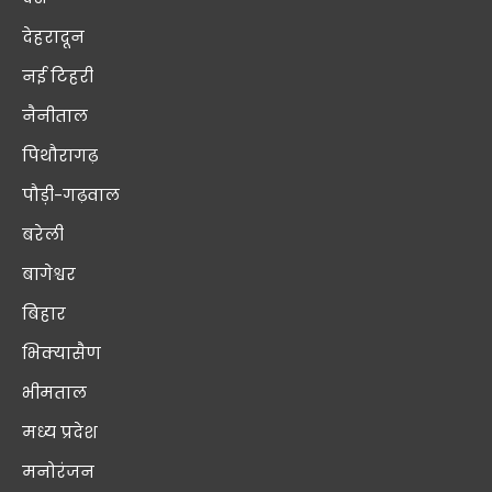
देहरादून
नई टिहरी
नैनीताल
पिथौरागढ़
पौड़ी-गढ़वाल
बरेली
बागेश्वर
बिहार
भिक्यासैण
भीमताल
मध्य प्रदेश
मनोरंजन