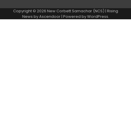
Copyright © 2026
New Corbett Samachar (NCS)
| Rising
News by
Ascendoor
| Powered by
WordPress
.