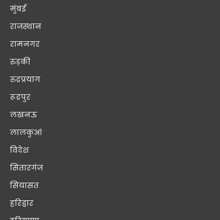
मुंबई
राजस्थान
रामनगर
रुड़की
रुद्रप्रयाग
रूद्रपुर
लखनऊ
लालकुआं
विदेश
सितारगंज
सियासत
हरिद्वार