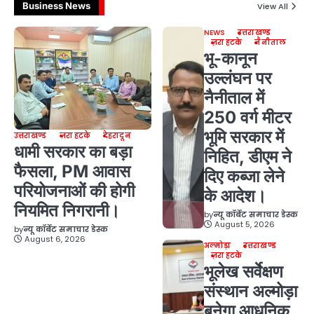
Business News
View All
NEWS
उत्तराखण्ड
ज़रा हटके
नैनीताल
भू-कानून
उल्लंघन पर
नैनीताल में
250 वर्ग मीटर
भूमि सरकार में
उत्तराखण्ड
ज़रा हटके
देहरादून
धामी सरकार का बड़ा
निहित, डीएम ने
फैसला, PM आवास
दिए कब्जा लेने
परियोजनाओं की होगी
के आदेश।
नियमित निगरानी।
by
न्यू कॉर्बेट समाचार डेस्क
August 5, 2026
by
न्यू कॉर्बेट समाचार डेस्क
August 6, 2026
अल्मोड़ा
उत्तराखण्ड
ज़रा हटके
भूलेख सर्वेक्षण
संस्थान अल्मोड़ा
बनेगा आधुनिक