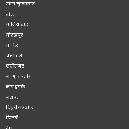
खास मुलाक़ात
खेल
गाजियाबाद
गोरखपुर
चमोली
चम्पावत
छत्तीसगढ़
जम्मू कश्मीर
ज़रा हटके
जसपुर
टिहरी गढ़वाल
दिल्ली
देश