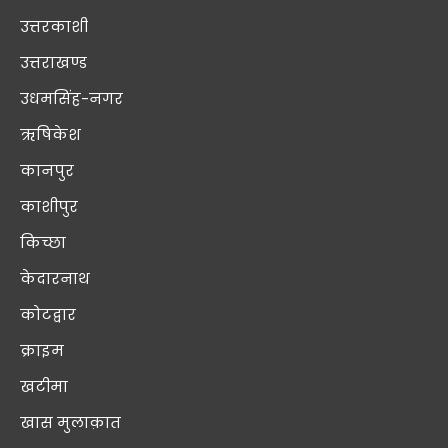
उत्तरकाशी
उत्तराखण्ड
उधमसिंह-नगर
ऋषिकेश
कानपुर
काशीपुर
किच्छा
केदारनाथ
कोटद्वार
क्राइम
खटीमा
खास मुलाक़ात