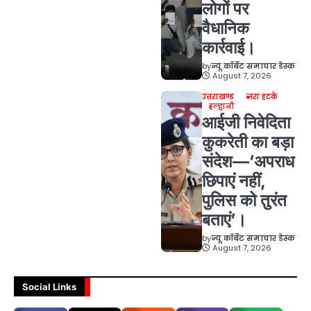
लोगों पर
वैधानिक
कार्रवाई।
by
न्यू कॉर्बेट समाचार डेस्क
August 7, 2026
उत्तराखण्ड
ज़रा हटके
हल्द्वानी
आईजी निवेदिता
कुकरेती का बड़ा
संदेश—’अपराध
छिपाएं नहीं,
पुलिस को तुरंत
बताएं’।
by
न्यू कॉर्बेट समाचार डेस्क
August 7, 2026
Social Links