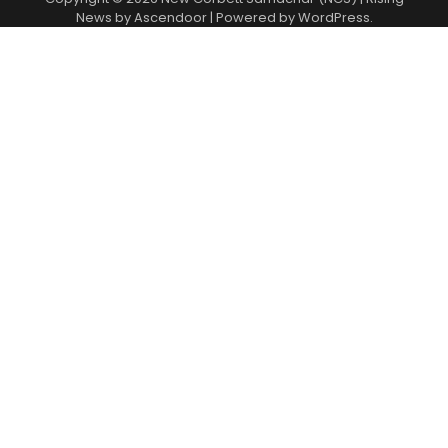
News by
Ascendoor
| Powered by
WordPress
.