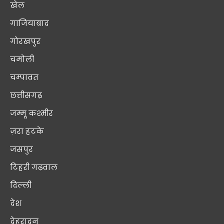
खेल
गाजियाबाद
गोरखपुर
चमोली
चम्पावत
छत्तीसगढ़
जम्मू कश्मीर
ज़रा हटके
जसपुर
टिहरी गढ़वाल
दिल्ली
देश
देहरादून