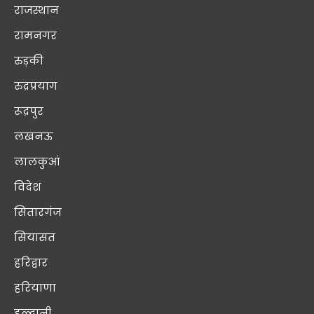
राजस्थान
रामनगर
रुड़की
रुद्रप्रयाग
रूद्रपुर
लखनऊ
लालकुआं
विदेश
सितारगंज
सियासत
हरिद्वार
हरियाणा
हल्द्वानी