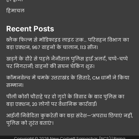
हिमाचल
Recent Posts
ब्लैक फिल्म से मॉडिफाइड लाइट तक… परिवहन विभाग का
बड़ा एक्शन, 967 वाहनों के चालान, 113 सीज।
खड़गे के दौरे से पहले नैनीताल पुलिस हाई अलर्ट, चप्पे-चप्पे
पर निगरानी; वाहनों की सघन चेकिंग शुरू।
कॉमनवेल्थ में चमके उत्तराखंड के सितारे, CM धामी ने किया
सम्मान।
पीली कोठी चौराहे पर दो गुटों के विवाद के बाद पुलिस का
बड़ा एक्शन, 20 लोगों पर वैधानिक कार्रवाई।
आईजी निवेदिता कुकरेती का बड़ा संदेश—’अपराध छिपाएं नहीं,
पुलिस को तुरंत बताएं’।
Copyright © 2026
New Corbett Samachar (NCS)
| Rising