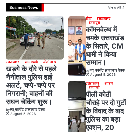
Business News
View All
खेल
उत्तराखण्ड
देहरादून
कॉमनवेल्थ में
चमके उत्तराखंड
के सितारे, CM
धामी ने किया
सम्मान।
उत्तराखण्ड
ज़रा हटके
नैनीताल
खड़गे के दौरे से पहले
by
न्यू कॉर्बेट समाचार डेस्क
August 8, 2026
नैनीताल पुलिस हाई
अलर्ट, चप्पे-चप्पे पर
उत्तराखण्ड
क्राइम
हल्द्वानी
निगरानी; वाहनों की
पीली कोठी
सघन चेकिंग शुरू।
चौराहे पर दो गुटों
के विवाद के बाद
by
न्यू कॉर्बेट समाचार डेस्क
August 8, 2026
पुलिस का बड़ा
एक्शन, 20