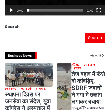
00:00
02:00
Search
Search
Business News
View All
हरिद्वार
उत्तराखण्ड
क्राइम
तेज बहाव में फंसे
दो कांवड़िए,
SDRF जवानों
उत्तराखण्ड
ज़रा हटके
रामनगर
स्थापना दिवस पर
ने गंगा में छलांग
जनसेवा का संदेश, युवा
लगाकर बचाया।
कांग्रेस ने अस्पताल में
by
न्यू कॉर्बेट समाचार डेस्क