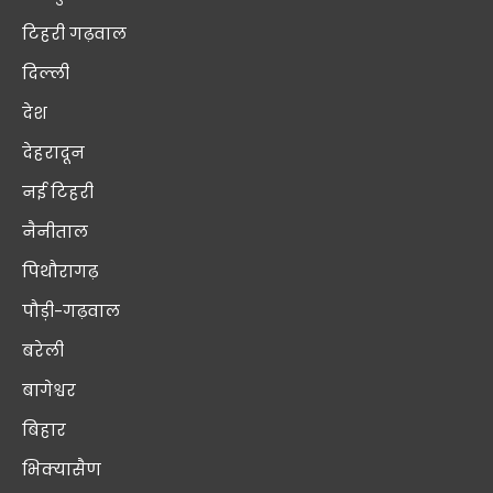
टिहरी गढ़वाल
दिल्ली
देश
देहरादून
नई टिहरी
नैनीताल
पिथौरागढ़
पौड़ी-गढ़वाल
बरेली
बागेश्वर
बिहार
भिक्यासैण