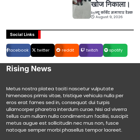
खोज निकाला।
by
न्यू कॉर्बेट समाचार डेस्क
August 9, 2026
Social Links
facebook
twitter
reddit
twitch
spotify
Rising News
Metus nostra platea taciti nascetur vulputate
himenaeos primis vitae, tristique vehicula nulla per
eros erat fames sed in, consequat dui turpis
ullamcorper pharetra interdum curae. Nisi ad viverra
tellus cum nullam nulla condimentum facilisi, suscipit
metus augue est sollicitudin nec mus non, fusce
natoque semper morbi phasellus tempor laoreet.