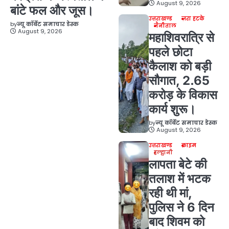
August 9, 2026
बांटे फल और जूस।
उत्तराखण्ड
ज़रा हटके
by
न्यू कॉर्बेट समाचार डेस्क
नैनीताल
August 9, 2026
महाशिवरात्रि से
पहले छोटा
कैलाश को बड़ी
सौगात, 2.65
करोड़ के विकास
कार्य शुरू।
by
न्यू कॉर्बेट समाचार डेस्क
August 9, 2026
उत्तराखण्ड
क्राइम
हल्द्वानी
लापता बेटे की
तलाश में भटक
रही थी मां,
पुलिस ने 6 दिन
बाद शिवम को