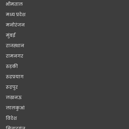
भीमताल
मध्य प्रदेश
मनोरंजन
मुंबई
राजस्थान
रामनगर
रुड़की
रुद्रप्रयाग
रूद्रपुर
लखनऊ
लालकुआं
विदेश
सितारगंज