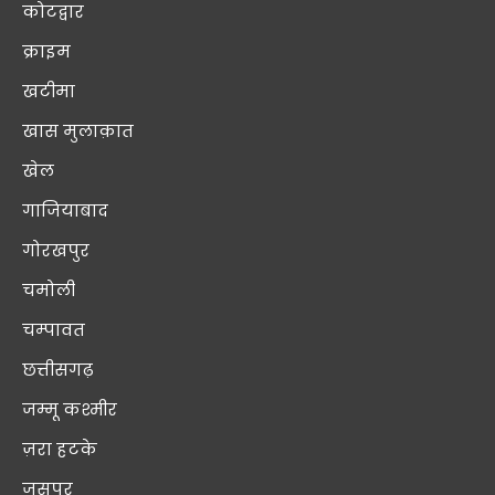
कोटद्वार
क्राइम
खटीमा
खास मुलाक़ात
खेल
गाजियाबाद
गोरखपुर
चमोली
चम्पावत
छत्तीसगढ़
जम्मू कश्मीर
ज़रा हटके
जसपुर