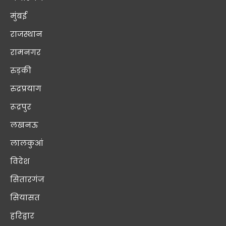
मुंबई
राजस्थान
रामनगर
रुड़की
रुद्रप्रयाग
रूद्रपुर
लखनऊ
लालकुआं
विदेश
सितारगंज
सियासत
हरिद्वार