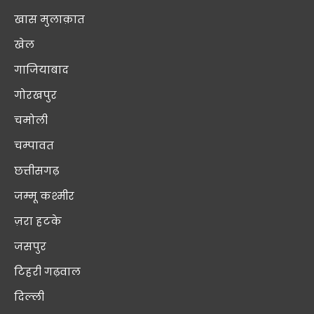
खास मुलाक़ात
खेल
गाजियाबाद
गोरखपुर
चमोली
चम्पावत
छत्तीसगढ़
जम्मू कश्मीर
ज़रा हटके
जसपुर
टिहरी गढ़वाल
दिल्ली