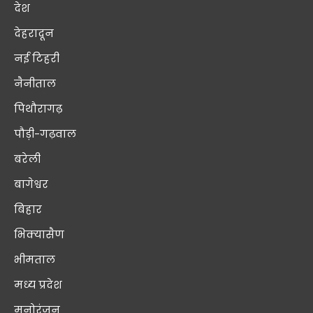
देश
देहरादून
नई टिहरी
नैनीताल
पिथौरागढ़
पौड़ी-गढ़वाल
बरेली
बागेश्वर
बिहार
भिक्यासैण
भीमताल
मध्य प्रदेश
मनोरंजन