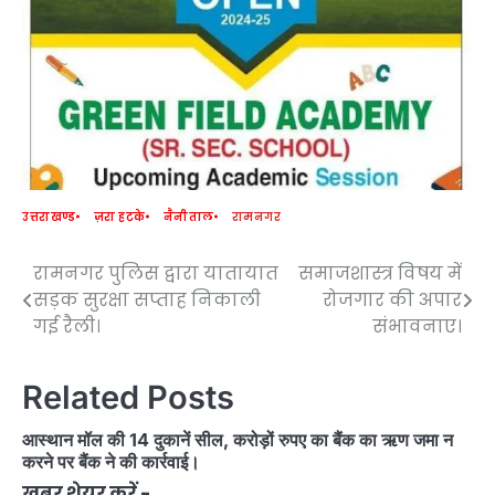
उत्तराखण्ड
ज़रा हटके
नैनीताल
रामनगर
रामनगर पुलिस द्वारा यातायात
समाजशास्त्र विषय में
Post
सड़क सुरक्षा सप्ताह निकाली
रोजगार की अपार
navigation
गई रैली।
संभावनाए।
Related Posts
आस्थान मॉल की 14 दुकानें सील, करोड़ों रुपए का बैंक का ऋण जमा न
करने पर बैंक ने की कार्रवाई।
ख़बर शेयर करें -