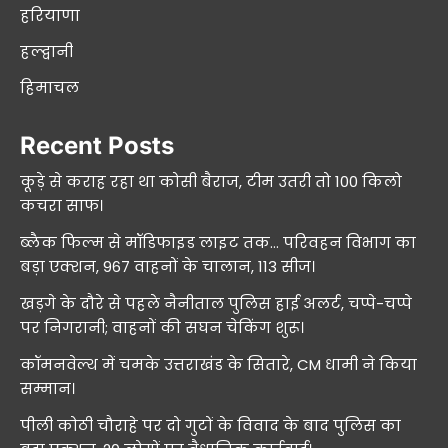
हरियाणा
हल्द्वानी
हिमाचल
Recent Posts
कूड़े से कराह रहा था कोसी बैराज, टीम उतरी तो 100 किलो
कचरा साफ।
ब्लैक फिल्म से मॉडिफाइड लाइट तक… परिवहन विभाग का
बड़ा एक्शन, 967 वाहनों के चालान, 113 सीज।
खड़गे के दौरे से पहले नैनीताल पुलिस हाई अलर्ट, चप्पे-चप्पे
पर निगरानी; वाहनों की सघन चेकिंग शुरू।
कॉमनवेल्थ में चमके उत्तराखंड के सितारे, CM धामी ने किया
सम्मान।
पीली कोठी चौराहे पर दो गुटों के विवाद के बाद पुलिस का