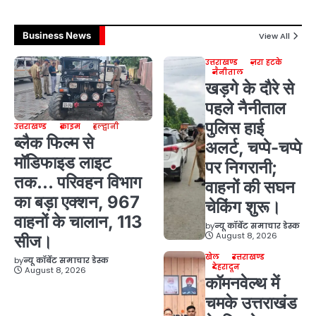
Business News
View All
उत्तराखण्ड
ज़रा हटके
नैनीताल
खड़गे के दौरे से
पहले नैनीताल
पुलिस हाई
उत्तराखण्ड
क्राइम
हल्द्वानी
ब्लैक फिल्म से
अलर्ट, चप्पे-चप्पे
मॉडिफाइड लाइट
पर निगरानी;
तक… परिवहन विभाग
वाहनों की सघन
का बड़ा एक्शन, 967
चेकिंग शुरू।
वाहनों के चालान, 113
by
न्यू कॉर्बेट समाचार डेस्क
August 8, 2026
सीज।
खेल
उत्तराखण्ड
by
न्यू कॉर्बेट समाचार डेस्क
देहरादून
August 8, 2026
कॉमनवेल्थ में
चमके उत्तराखंड