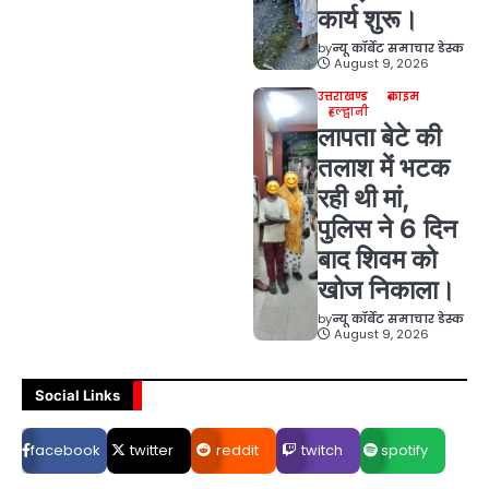
कार्य शुरू।
by
न्यू कॉर्बेट समाचार डेस्क
August 9, 2026
उत्तराखण्ड
क्राइम
हल्द्वानी
लापता बेटे की
तलाश में भटक
रही थी मां,
पुलिस ने 6 दिन
बाद शिवम को
खोज निकाला।
by
न्यू कॉर्बेट समाचार डेस्क
August 9, 2026
Social Links
facebook
twitter
reddit
twitch
spotify