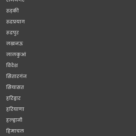
रुड़की
रुद्रप्रयाग
रूद्रपुर
लखनऊ
लालकुआं
विदेश
सितारगंज
सियासत
हरिद्वार
हरियाणा
हल्द्वानी
हिमाचल