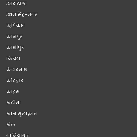
उत्तराखण्ड
उधमसिंह-नगर
ऋषिकेश
कानपुर
काशीपुर
किच्छा
केदारनाथ
कोटद्वार
क्राइम
खटीमा
खास मुलाक़ात
खेल
गाजियाबाद