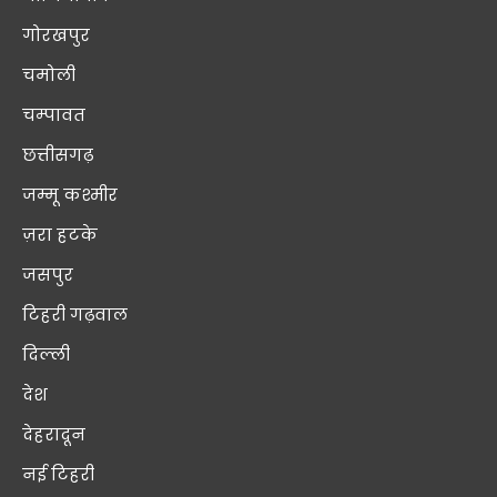
गोरखपुर
चमोली
चम्पावत
छत्तीसगढ़
जम्मू कश्मीर
ज़रा हटके
जसपुर
टिहरी गढ़वाल
दिल्ली
देश
देहरादून
नई टिहरी