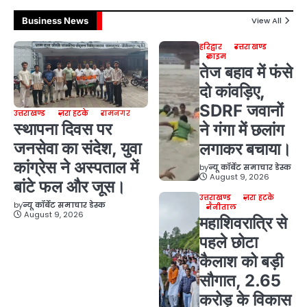
Business News
View All
हरिद्वार
उत्तराखण्ड
क्राइम
तेज बहाव में फंसे
दो कांवड़िए,
SDRF जवानों
उत्तराखण्ड
ज़रा हटके
रामनगर
स्थापना दिवस पर
ने गंगा में छलांग
जनसेवा का संदेश, युवा
लगाकर बचाया।
कांग्रेस ने अस्पताल में
by
न्यू कॉर्बेट समाचार डेस्क
August 9, 2026
बांटे फल और जूस।
उत्तराखण्ड
ज़रा हटके
by
न्यू कॉर्बेट समाचार डेस्क
नैनीताल
August 9, 2026
महाशिवरात्रि से
पहले छोटा
कैलाश को बड़ी
सौगात, 2.65
करोड़ के विकास