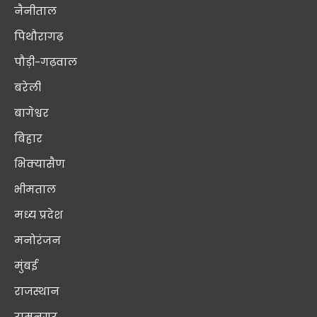
नैनीताल
पिथौरागढ़
पौड़ी-गढ़वाल
बरेली
बागेश्वर
बिहार
भिक्यासैण
भीमताल
मध्य प्रदेश
मनोरंजन
मुंबई
राजस्थान
रामनगर