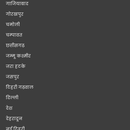
गाजियाबाद
गोरखपुर
चमोली
चम्पावत
छत्तीसगढ़
जम्मू कश्मीर
ज़रा हटके
जसपुर
टिहरी गढ़वाल
दिल्ली
देश
देहरादून
नई टिहरी