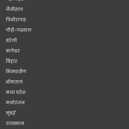
नैनीताल
पिथौरागढ़
पौड़ी-गढ़वाल
बरेली
बागेश्वर
बिहार
भिक्यासैण
भीमताल
मध्य प्रदेश
मनोरंजन
मुंबई
राजस्थान