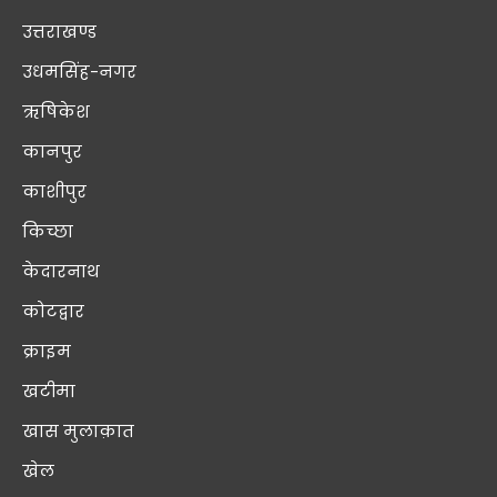
उत्तराखण्ड
उधमसिंह-नगर
ऋषिकेश
कानपुर
काशीपुर
किच्छा
केदारनाथ
कोटद्वार
क्राइम
खटीमा
खास मुलाक़ात
खेल