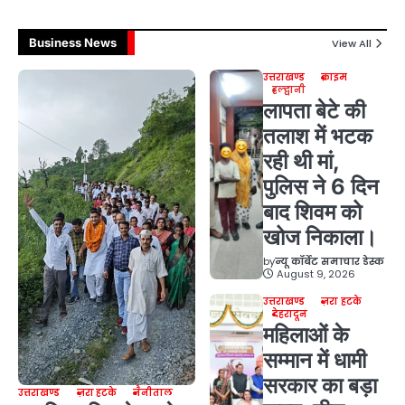
Business News
View All
उत्तराखण्ड
क्राइम
हल्द्वानी
लापता बेटे की
तलाश में भटक
रही थी मां,
पुलिस ने 6 दिन
बाद शिवम को
खोज निकाला।
by
न्यू कॉर्बेट समाचार डेस्क
August 9, 2026
उत्तराखण्ड
ज़रा हटके
देहरादून
महिलाओं के
सम्मान में धामी
सरकार का बड़ा
उत्तराखण्ड
ज़रा हटके
नैनीताल