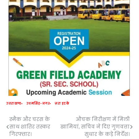
उत्तराखण्ड
उधमसिंह-नगर
ज़रा हटके
स्मैक और चरस के
औचक निरीक्षण में मिली
Post
साथ शातिर तस्कर
खामियां, सचिव ने दिए गुणवत्ता
navigation
गिरफ्तार।
सुधार के कड़े निर्देश।