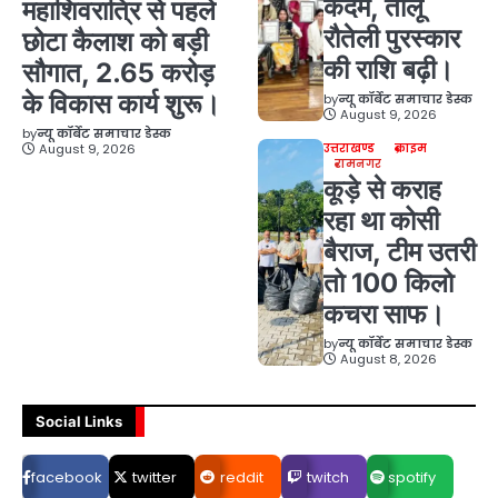
कदम, तीलू
महाशिवरात्रि से पहले
रौतेली पुरस्कार
छोटा कैलाश को बड़ी
की राशि बढ़ी।
सौगात, 2.65 करोड़
के विकास कार्य शुरू।
by
न्यू कॉर्बेट समाचार डेस्क
August 9, 2026
by
न्यू कॉर्बेट समाचार डेस्क
August 9, 2026
उत्तराखण्ड
क्राइम
रामनगर
कूड़े से कराह
रहा था कोसी
बैराज, टीम उतरी
तो 100 किलो
कचरा साफ।
by
न्यू कॉर्बेट समाचार डेस्क
August 8, 2026
Social Links
facebook
twitter
reddit
twitch
spotify