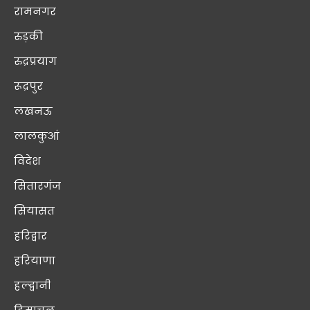
रामनगर
रुड़की
रुद्रप्रयाग
रूद्रपुर
लखनऊ
लालकुआं
विदेश
सितारगंज
सियासत
हरिद्वार
हरियाणा
हल्द्वानी