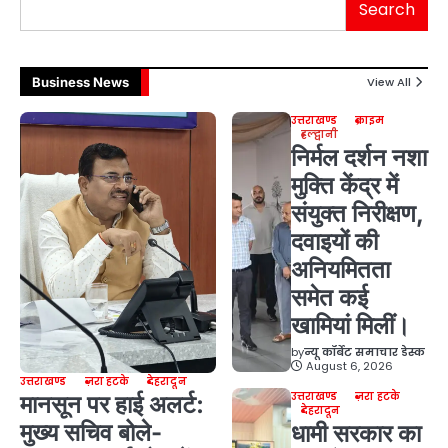
Search
Business News
View All
उत्तराखण्ड
क्राइम
हल्द्वानी
निर्मल दर्शन नशा
मुक्ति केंद्र में
संयुक्त निरीक्षण,
दवाइयों की
अनियमितता
समेत कई
खामियां मिलीं।
by
न्यू कॉर्बेट समाचार डेस्क
August 6, 2026
उत्तराखण्ड
ज़रा हटके
देहरादून
उत्तराखण्ड
ज़रा हटके
मानसून पर हाई अलर्ट:
देहरादून
मुख्य सचिव बोले-
धामी सरकार का