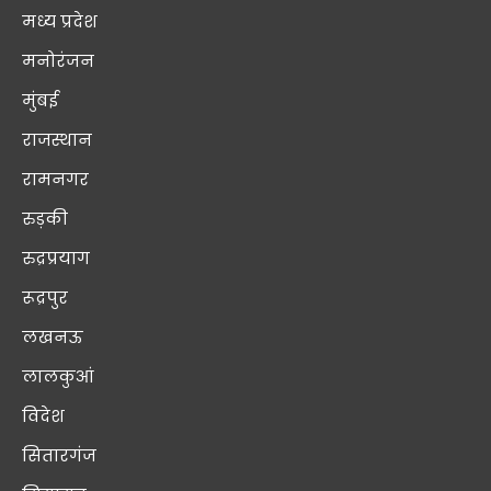
मध्य प्रदेश
मनोरंजन
मुंबई
राजस्थान
रामनगर
रुड़की
रुद्रप्रयाग
रूद्रपुर
लखनऊ
लालकुआं
विदेश
सितारगंज