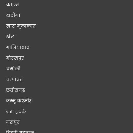
क्राइम
खटीमा
खास मुलाक़ात
खेल
गाजियाबाद
गोरखपुर
चमोली
चम्पावत
छत्तीसगढ़
जम्मू कश्मीर
ज़रा हटके
जसपुर
टिहरी गढ़वाल