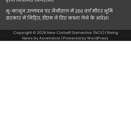
होगी नियमित निगरानी।
भू-कानून उल्लंघन पर नैनीताल में 250 वर्ग मीटर भूमि
सरकार में निहित, डीएम ने दिए कब्जा लेने के आदेश।
Copyright © 2026
New Corbett Samachar (NCS)
| Rising
News by
Ascendoor
| Powered by
WordPress
.