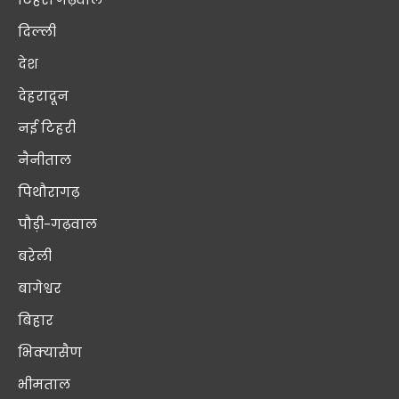
दिल्ली
देश
देहरादून
नई टिहरी
नैनीताल
पिथौरागढ़
पौड़ी-गढ़वाल
बरेली
बागेश्वर
बिहार
भिक्यासैण
भीमताल