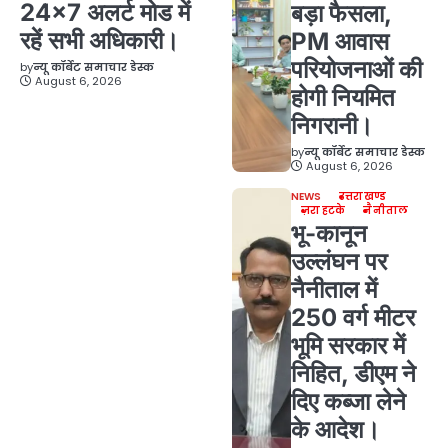
24×7 अलर्ट मोड में
बड़ा फैसला,
रहें सभी अधिकारी।
PM आवास
परियोजनाओं की
by
न्यू कॉर्बेट समाचार डेस्क
August 6, 2026
होगी नियमित
निगरानी।
by
न्यू कॉर्बेट समाचार डेस्क
August 6, 2026
NEWS
उत्तराखण्ड
ज़रा हटके
नैनीताल
भू-कानून
उल्लंघन पर
नैनीताल में
250 वर्ग मीटर
भूमि सरकार में
निहित, डीएम ने
दिए कब्जा लेने
के आदेश।