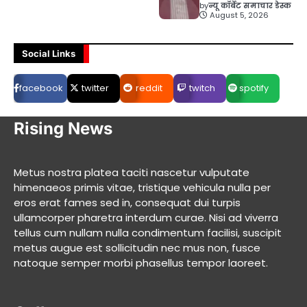
by
न्यू कॉर्बेट समाचार डेस्क
August 5, 2026
Social Links
facebook
twitter
reddit
twitch
spotify
Rising News
Metus nostra platea taciti nascetur vulputate
himenaeos primis vitae, tristique vehicula nulla per
eros erat fames sed in, consequat dui turpis
ullamcorper pharetra interdum curae. Nisi ad viverra
tellus cum nullam nulla condimentum facilisi, suscipit
metus augue est sollicitudin nec mus non, fusce
natoque semper morbi phasellus tempor laoreet.