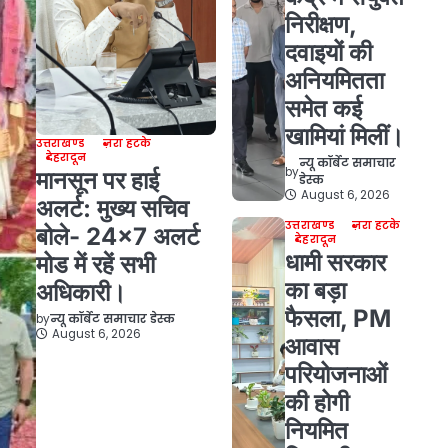
निरीक्षण,
दवाइयों की
अनियमितता
समेत कई
खामियां मिलीं।
उत्तराखण्ड
ज़रा हटके
देहरादून
न्यू कॉर्बेट समाचार
by
मानसून पर हाई
डेस्क
August 6, 2026
अलर्ट: मुख्य सचिव
उत्तराखण्ड
ज़रा हटके
बोले- 24×7 अलर्ट
देहरादून
धामी सरकार
मोड में रहें सभी
का बड़ा
अधिकारी।
फैसला, PM
by
न्यू कॉर्बेट समाचार डेस्क
August 6, 2026
आवास
परियोजनाओं
की होगी
नियमित