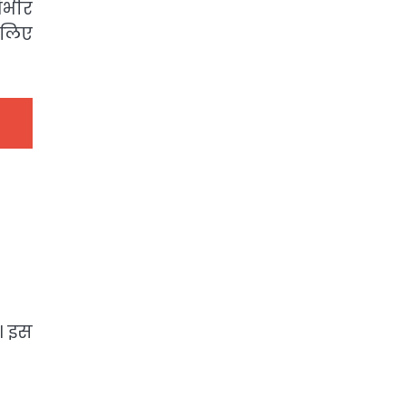
ंभीर
 लिए
। इस