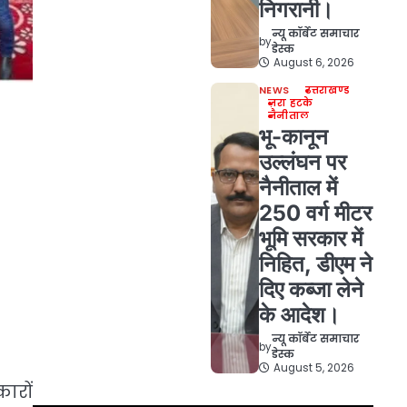
निगरानी।
न्यू कॉर्बेट समाचार
by
डेस्क
August 6, 2026
NEWS
उत्तराखण्ड
ज़रा हटके
नैनीताल
भू-कानून
उल्लंघन पर
नैनीताल में
250 वर्ग मीटर
भूमि सरकार में
निहित, डीएम ने
दिए कब्जा लेने
के आदेश।
न्यू कॉर्बेट समाचार
by
डेस्क
August 5, 2026
ारों