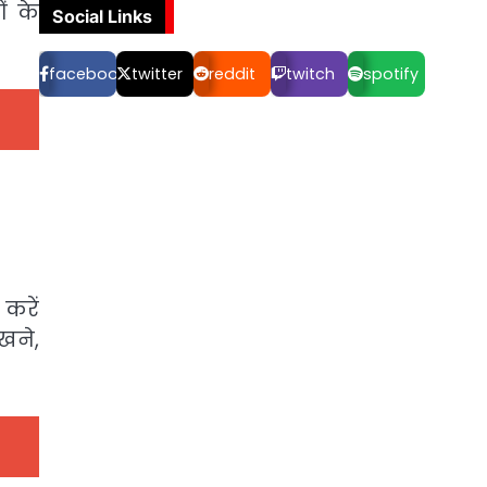
ं के
Social Links
facebook
twitter
reddit
twitch
spotify
 करें
खने,