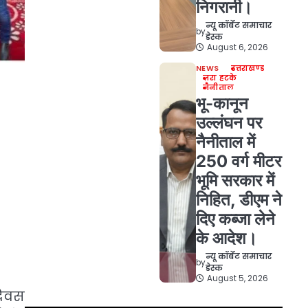
निगरानी।
न्यू कॉर्बेट समाचार
by
डेस्क
August 6, 2026
NEWS
उत्तराखण्ड
ज़रा हटके
नैनीताल
भू-कानून
उल्लंघन पर
नैनीताल में
250 वर्ग मीटर
भूमि सरकार में
निहित, डीएम ने
दिए कब्जा लेने
के आदेश।
न्यू कॉर्बेट समाचार
by
डेस्क
August 5, 2026
दिवस