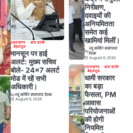
निरीक्षण,
दवाइयों की
अनियमितता
समेत कई
खामियां मिलीं।
उत्तराखण्ड
ज़रा हटके
देहरादून
न्यू कॉर्बेट समाचार
by
मानसून पर हाई
डेस्क
August 6, 2026
अलर्ट: मुख्य सचिव
उत्तराखण्ड
ज़रा हटके
बोले- 24×7 अलर्ट
देहरादून
धामी सरकार
मोड में रहें सभी
का बड़ा
अधिकारी।
फैसला, PM
by
न्यू कॉर्बेट समाचार डेस्क
August 6, 2026
आवास
परियोजनाओं
की होगी
नियमित