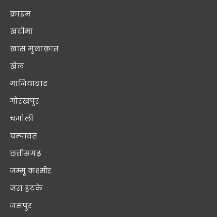
क्राइम
खटीमा
खास मुलाक़ात
खेल
गाजियाबाद
गोरखपुर
चमोली
चम्पावत
छत्तीसगढ़
जम्मू कश्मीर
ज़रा हटके
जसपुर