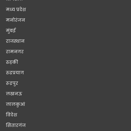
मध्य प्रदेश
मनोरंजन
मुंबई
राजस्थान
रामनगर
रुड़की
रुद्रप्रयाग
रूद्रपुर
लखनऊ
लालकुआं
विदेश
सितारगंज