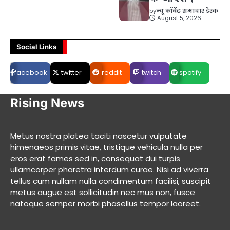
by
न्यू कॉर्बेट समाचार डेस्क
August 5, 2026
Social Links
facebook
twitter
reddit
twitch
spotify
Rising News
Metus nostra platea taciti nascetur vulputate
himenaeos primis vitae, tristique vehicula nulla per
eros erat fames sed in, consequat dui turpis
ullamcorper pharetra interdum curae. Nisi ad viverra
tellus cum nullam nulla condimentum facilisi, suscipit
metus augue est sollicitudin nec mus non, fusce
natoque semper morbi phasellus tempor laoreet.