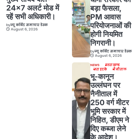
24×7 अलर्ट मोड में
बड़ा फैसला,
रहें सभी अधिकारी।
PM आवास
परियोजनाओं की
by
न्यू कॉर्बेट समाचार डेस्क
August 6, 2026
होगी नियमित
निगरानी।
by
न्यू कॉर्बेट समाचार डेस्क
August 6, 2026
NEWS
उत्तराखण्ड
ज़रा हटके
नैनीताल
भू-कानून
उल्लंघन पर
नैनीताल में
250 वर्ग मीटर
भूमि सरकार में
निहित, डीएम ने
दिए कब्जा लेने
के आदेश।