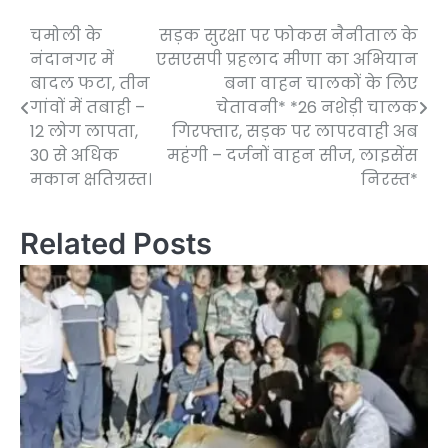
चमोली के
सड़क सुरक्षा पर फोकस नैनीताल के
Post
नंदानगर में
एसएसपी प्रहलाद मीणा का अभियान
navigation
बादल फटा, तीन
बना वाहन चालकों के लिए
गांवों में तबाही –
चेतावनी* *26 नशेड़ी चालक
12 लोग लापता,
गिरफ्तार, सड़क पर लापरवाही अब
30 से अधिक
महंगी – दर्जनों वाहन सीज, लाइसेंस
मकान क्षतिग्रस्त।
निरस्त*
Related Posts