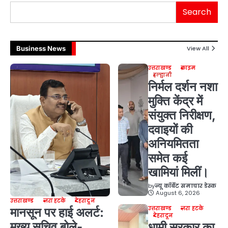
Search
Business News
View All
उत्तराखण्ड
क्राइम
हल्द्वानी
निर्मल दर्शन नशा
मुक्ति केंद्र में
संयुक्त निरीक्षण,
दवाइयों की
अनियमितता
समेत कई
खामियां मिलीं।
by
न्यू कॉर्बेट समाचार डेस्क
August 6, 2026
उत्तराखण्ड
ज़रा हटके
देहरादून
उत्तराखण्ड
ज़रा हटके
मानसून पर हाई अलर्ट:
देहरादून
मुख्य सचिव बोले-
धामी सरकार का