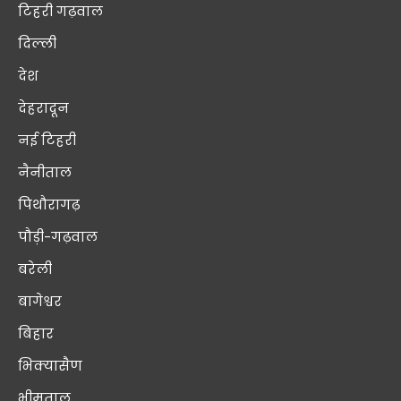
टिहरी गढ़वाल
दिल्ली
देश
देहरादून
नई टिहरी
नैनीताल
पिथौरागढ़
पौड़ी-गढ़वाल
बरेली
बागेश्वर
बिहार
भिक्यासैण
भीमताल