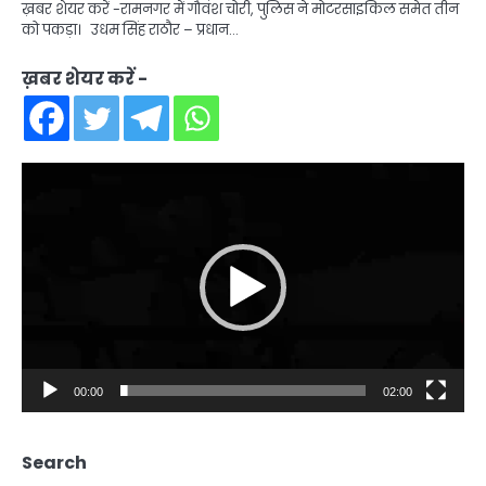
ख़बर शेयर करें -रामनगर में गौवंश चोरी, पुलिस ने मोटरसाइकिल समेत तीन
को पकड़ा। उधम सिंह राठौर – प्रधान…
ख़बर शेयर करें -
Video
Player
00:00
02:00
Search