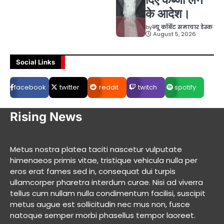
के आदेश।
by
न्यू कॉर्बेट समाचार डेस्क
August 5, 2026
Social Links
facebook
twitter
reddit
twitch
spotify
Rising News
Metus nostra platea taciti nascetur vulputate
himenaeos primis vitae, tristique vehicula nulla per
eros erat fames sed in, consequat dui turpis
ullamcorper pharetra interdum curae. Nisi ad viverra
tellus cum nullam nulla condimentum facilisi, suscipit
metus augue est sollicitudin nec mus non, fusce
natoque semper morbi phasellus tempor laoreet.