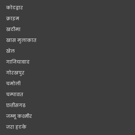
कोटद्वार
क्राइम
खटीमा
खास मुलाक़ात
खेल
गाजियाबाद
गोरखपुर
चमोली
चम्पावत
छत्तीसगढ़
जम्मू कश्मीर
ज़रा हटके