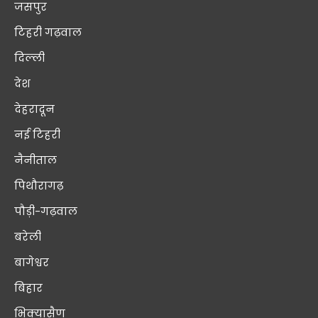
जसपुर
टिहरी गढ़वाल
दिल्ली
देश
देहरादून
नई टिहरी
नैनीताल
पिथौरागढ़
पौड़ी-गढ़वाल
बरेली
बागेश्वर
बिहार
भिक्यासैण