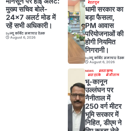
मानसून पर हाई अलर्ट:
देहरादून
मुख्य सचिव बोले-
धामी सरकार का
24×7 अलर्ट मोड में
बड़ा फैसला,
रहें सभी अधिकारी।
PM आवास
परियोजनाओं की
by
न्यू कॉर्बेट समाचार डेस्क
August 6, 2026
होगी नियमित
निगरानी।
by
न्यू कॉर्बेट समाचार डेस्क
August 6, 2026
NEWS
उत्तराखण्ड
ज़रा हटके
नैनीताल
भू-कानून
उल्लंघन पर
नैनीताल में
250 वर्ग मीटर
भूमि सरकार में
निहित, डीएम ने
दिए कब्जा लेने