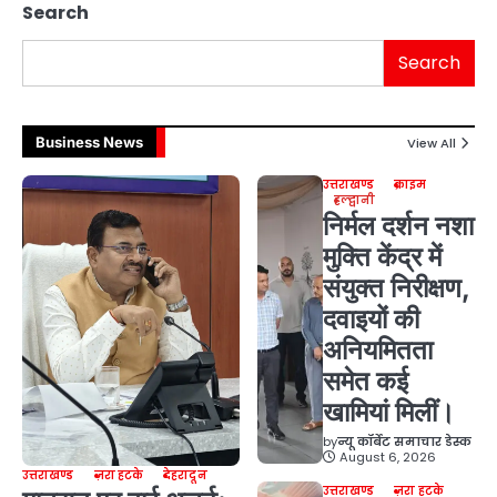
Search
Search
Business News
View All
उत्तराखण्ड
क्राइम
हल्द्वानी
निर्मल दर्शन नशा
मुक्ति केंद्र में
संयुक्त निरीक्षण,
दवाइयों की
अनियमितता
समेत कई
खामियां मिलीं।
by
न्यू कॉर्बेट समाचार डेस्क
August 6, 2026
उत्तराखण्ड
ज़रा हटके
देहरादून
उत्तराखण्ड
ज़रा हटके