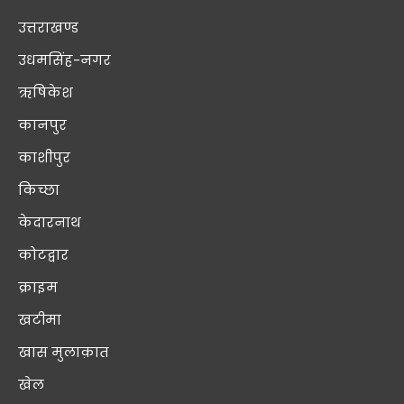
उत्तराखण्ड
उधमसिंह-नगर
ऋषिकेश
कानपुर
काशीपुर
किच्छा
केदारनाथ
कोटद्वार
क्राइम
खटीमा
खास मुलाक़ात
खेल