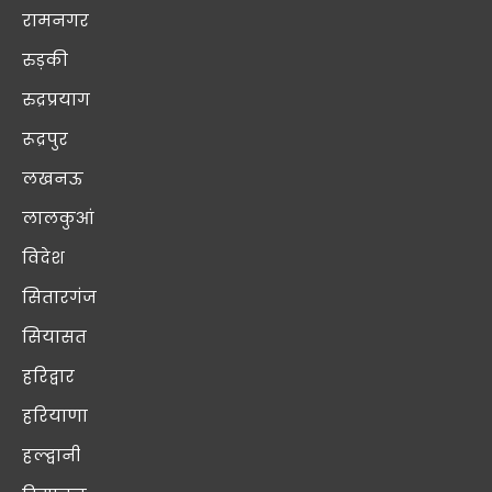
रामनगर
रुड़की
रुद्रप्रयाग
रूद्रपुर
लखनऊ
लालकुआं
विदेश
सितारगंज
सियासत
हरिद्वार
हरियाणा
हल्द्वानी