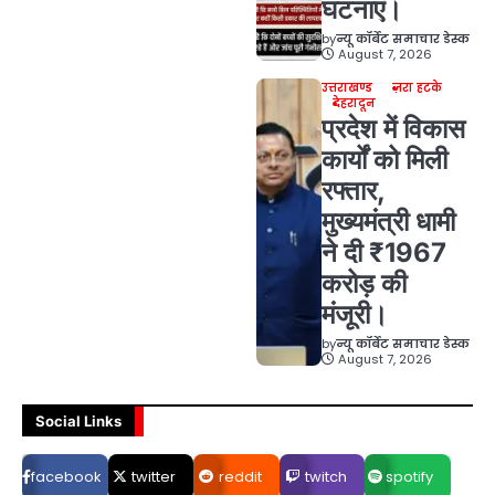
घटनाएं।
by
न्यू कॉर्बेट समाचार डेस्क
August 7, 2026
उत्तराखण्ड
ज़रा हटके
देहरादून
प्रदेश में विकास
कार्यों को मिली
रफ्तार,
मुख्यमंत्री धामी
ने दी ₹1967
करोड़ की
मंजूरी।
by
न्यू कॉर्बेट समाचार डेस्क
August 7, 2026
Social Links
facebook
twitter
reddit
twitch
spotify