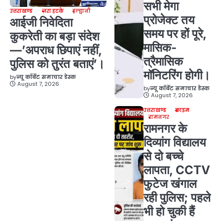
सभी मेगा
उत्तराखण्ड
ज़रा हटके
हल्द्वानी
प्रोजेक्ट तय
आईजी निवेदिता
समय पर हों पूरे,
कुकरेती का बड़ा संदेश
मासिक-
—’अपराध छिपाएं नहीं,
त्रैमासिक
पुलिस को तुरंत बताएं’।
मॉनिटरिंग होगी।
by
न्यू कॉर्बेट समाचार डेस्क
August 7, 2026
by
न्यू कॉर्बेट समाचार डेस्क
August 7, 2026
उत्तराखण्ड
क्राइम
रामनगर
रामनगर के
दिव्यांग विद्यालय
से दो बच्चे
लापता, CCTV
फुटेज खंगाल
रही पुलिस; पहले
भी हो चुकी हैं