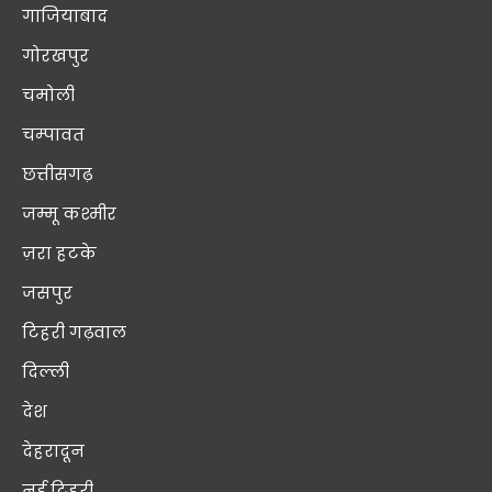
गाजियाबाद
गोरखपुर
चमोली
चम्पावत
छत्तीसगढ़
जम्मू कश्मीर
ज़रा हटके
जसपुर
टिहरी गढ़वाल
दिल्ली
देश
देहरादून
नई टिहरी