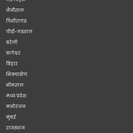
नैनीताल
पिथौरागढ़
पौड़ी-गढ़वाल
बरेली
बागेश्वर
बिहार
भिक्यासैण
भीमताल
मध्य प्रदेश
मनोरंजन
मुंबई
राजस्थान