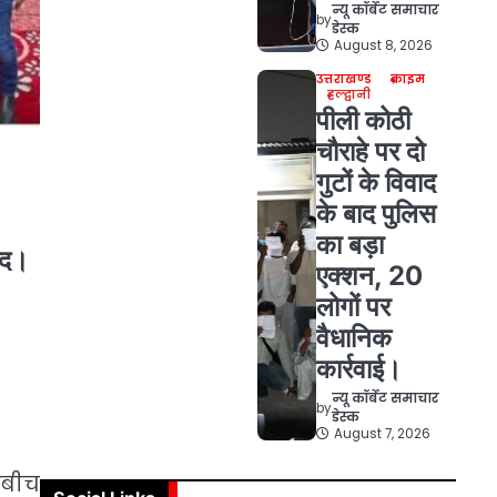
न्यू कॉर्बेट समाचार
by
डेस्क
August 8, 2026
उत्तराखण्ड
क्राइम
हल्द्वानी
पीली कोठी
चौराहे पर दो
गुटों के विवाद
के बाद पुलिस
का बड़ा
ाद।
एक्शन, 20
लोगों पर
वैधानिक
कार्रवाई।
न्यू कॉर्बेट समाचार
by
डेस्क
August 7, 2026
 बीच