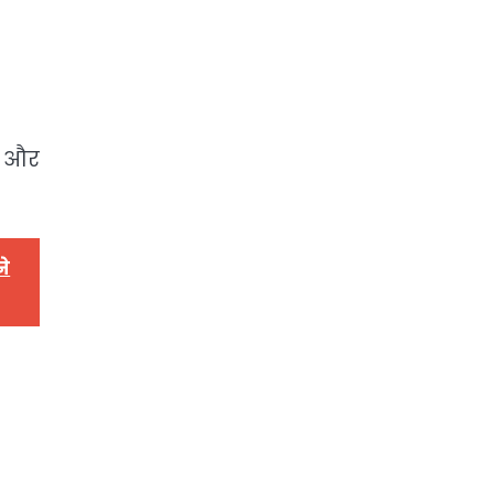
व और
ने