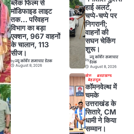
ब्लैक फिल्म से
हाई अलर्ट,
मॉडिफाइड लाइट
चप्पे-चप्पे पर
तक… परिवहन
निगरानी;
विभाग का बड़ा
वाहनों की
एक्शन, 967 वाहनों
सघन चेकिंग
के चालान, 113
शुरू।
सीज।
न्यू कॉर्बेट समाचार
by
by
न्यू कॉर्बेट समाचार डेस्क
डेस्क
August 8, 2026
August 8, 2026
खेल
उत्तराखण्ड
देहरादून
कॉमनवेल्थ में
चमके
उत्तराखंड के
सितारे, CM
धामी ने किया
सम्मान।