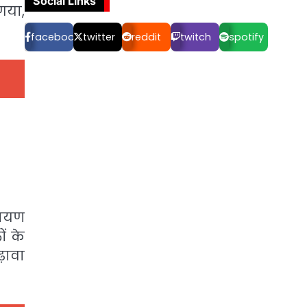
Social Links
गया,
facebook
twitter
reddit
twitch
spotify
रायण
ं के
़ावा