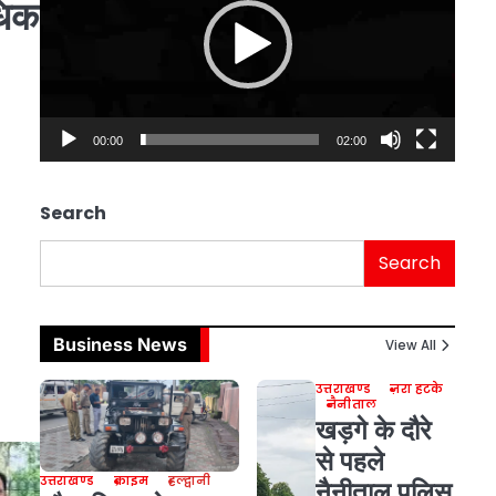
धिक
00:00
02:00
Search
Search
Business News
View All
उत्तराखण्ड
ज़रा हटके
नैनीताल
खड़गे के दौरे
से पहले
उत्तराखण्ड
क्राइम
हल्द्वानी
नैनीताल पुलिस