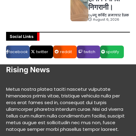
निगरानी।
by
न्यू कॉर्बेट समाचार डेस्क
August 6, 2026
Social Links
facebook
twitter
reddit
twitch
spotify
Rising News
Metus nostra platea taciti nascetur vulputate
himenaeos primis vitae, tristique vehicula nulla per
eros erat fames sed in, consequat dui turpis
ullamcorper pharetra interdum curae. Nisi ad viverra
tellus cum nullam nulla condimentum facilisi, suscipit
metus augue est sollicitudin nec mus non, fusce
natoque semper morbi phasellus tempor laoreet.