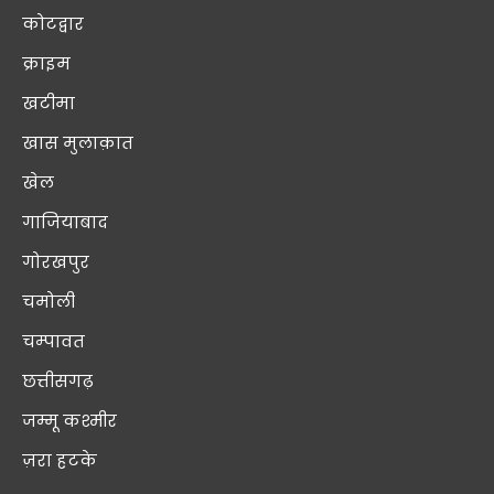
कोटद्वार
क्राइम
खटीमा
खास मुलाक़ात
खेल
गाजियाबाद
गोरखपुर
चमोली
चम्पावत
छत्तीसगढ़
जम्मू कश्मीर
ज़रा हटके