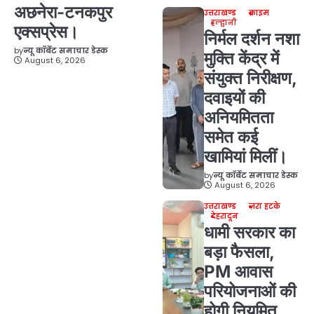
अछनेरा-टनकपुर
उत्तराखण्ड
क्राइम
हल्द्वानी
एक्सप्रेस।
निर्मल दर्शन नशा
by
न्यू कॉर्बेट समाचार डेस्क
मुक्ति केंद्र में
August 6, 2026
संयुक्त निरीक्षण,
दवाइयों की
अनियमितता
समेत कई
खामियां मिलीं।
by
न्यू कॉर्बेट समाचार डेस्क
August 6, 2026
उत्तराखण्ड
ज़रा हटके
देहरादून
धामी सरकार का
बड़ा फैसला,
PM आवास
परियोजनाओं की
होगी नियमित