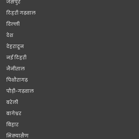
जसपुर
टिहरी गढ़वाल
दिल्ली
देश
देहरादून
नई टिहरी
नैनीताल
पिथौरागढ़
पौड़ी-गढ़वाल
बरेली
बागेश्वर
बिहार
भिक्यासैण