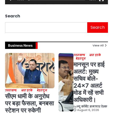
Search
Search
Business News
View All
उत्तराखण्ड
ज़रा हटके
देहरादून
मानसून पर हाई
अलर्ट: मुख्य
सचिव बोले-
24×7 अलर्ट
उत्तराखण्ड
ज़रा हटके
देहरादून
मोड में रहें सभी
सीएम धामी के अनुरोध
अधिकारी।
पर बड़ा फैसला, बनबसा
by
न्यू कॉर्बेट समाचार डेस्क
स्टेशन पर रुकेगी
August 6, 2026