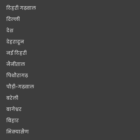
टिहरी गढ़वाल
दिल्ली
देश
देहरादून
नई टिहरी
नैनीताल
पिथौरागढ़
पौड़ी-गढ़वाल
बरेली
बागेश्वर
बिहार
भिक्यासैण