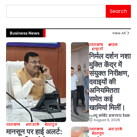
Search
Business News
View All
उत्तराखण्ड
क्राइम
हल्द्वानी
निर्मल दर्शन नशा
मुक्ति केंद्र में
संयुक्त निरीक्षण,
दवाइयों की
अनियमितता
समेत कई
खामियां मिलीं।
by
न्यू कॉर्बेट समाचार डेस्क
August 6, 2026
उत्तराखण्ड
ज़रा हटके
देहरादून
उत्तराखण्ड
ज़रा हटके
मानसून पर हाई अलर्ट:
देहरादून