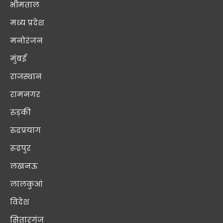
भीमताल
मध्य प्रदेश
मनोरंजन
मुंबई
राजस्थान
रामनगर
रुड़की
रुद्रप्रयाग
रूद्रपुर
लखनऊ
लालकुआं
विदेश
सितारगंज