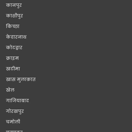
कानपुर
काशीपुर
किच्छा
केदारनाथ
कोटद्वार
क्राइम
खटीमा
खास मुलाक़ात
खेल
गाजियाबाद
गोरखपुर
चमोली