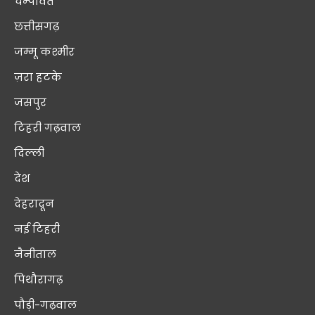
चम्पावत
छत्तीसगढ़
जम्मू कश्मीर
ज़रा हटके
जसपुर
टिहरी गढ़वाल
दिल्ली
देश
देहरादून
नई टिहरी
नैनीताल
पिथौरागढ़
पौड़ी-गढ़वाल