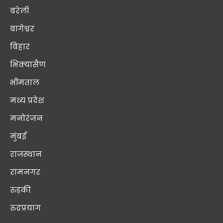
बरेली
बागेश्वर
बिहार
भिक्यासैण
भीमताल
मध्य प्रदेश
मनोरंजन
मुंबई
राजस्थान
रामनगर
रुड़की
रुद्रप्रयाग