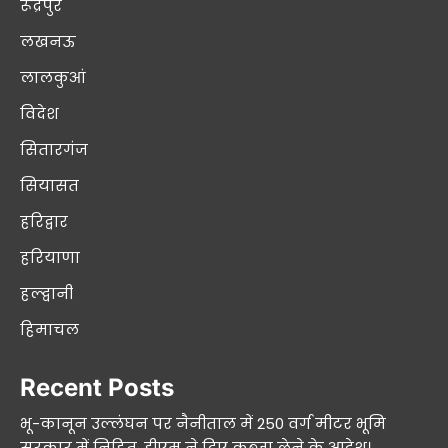
रूद्रपुर
लखनऊ
लालकुआं
विदेश
सितारगंज
सियासत
हरिद्वार
हरियाणा
हल्द्वानी
हिमाचल
Recent Posts
भू-कानून उल्लंघन पर नैनीताल में 250 वर्ग मीटर भूमि
सरकार में निहित, डीएम ने दिए कब्जा लेने के आदेश।