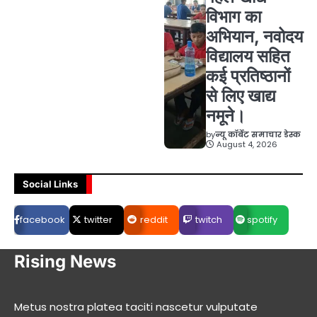
विभाग का
अभियान, नवोदय
विद्यालय सहित
कई प्रतिष्ठानों
से लिए खाद्य
नमूने।
by
न्यू कॉर्बेट समाचार डेस्क
August 4, 2026
Social Links
facebook
twitter
reddit
twitch
spotify
Rising News
Metus nostra platea taciti nascetur vulputate