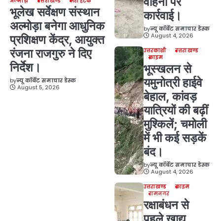
वाहनों पर
अल्मोड़ा
उत्तराखण्ड
ज़रा हटके
भूलेख सर्वेक्षण संस्थान
कार्रवाई।
अल्मोड़ा बनेगा आधुनिक
by
न्यू कॉर्बेट समाचार डेस्क
August 4, 2026
प्रशिक्षण केंद्र, आयुक्त
रंजना राजगुरु ने दिए
उत्तरकाशी
उत्तराखण्ड
क्राइम
निर्देश।
भूस्खलन से
यमुनोत्री हाईवे
by
न्यू कॉर्बेट समाचार डेस्क
August 5, 2026
बेहाल, कांवड़
यात्रियों की बढ़ीं
मुश्किलें; चमोली
में भी कई सड़कें
बंद।
by
न्यू कॉर्बेट समाचार डेस्क
August 4, 2026
उत्तराखण्ड
क्राइम
रामनगर
रक्षाबंधन से
पहले खाद्य