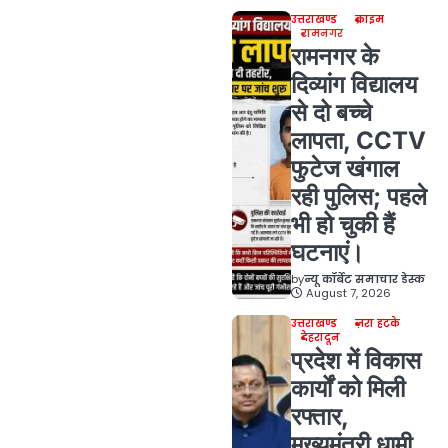
उत्तराखण्ड
क्राइम
रामनगर
रामनगर के
दिव्यांग विद्यालय
से दो बच्चे
लापता, CCTV
फुटेज खंगाल
रही पुलिस; पहले
भी हो चुकी हैं
घटनाएं।
by
न्यू कॉर्बेट समाचार डेस्क
August 7, 2026
उत्तराखण्ड
ज़रा हटके
देहरादून
प्रदेश में विकास
कार्यों को मिली
रफ्तार,
मुख्यमंत्री धामी