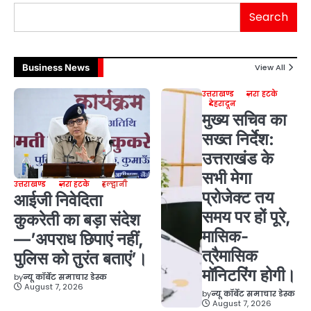
Search
Business News
View All
उत्तराखण्ड
ज़रा हटके
देहरादून
मुख्य सचिव का
सख्त निर्देश:
उत्तराखंड के
सभी मेगा
उत्तराखण्ड
ज़रा हटके
हल्द्वानी
प्रोजेक्ट तय
आईजी निवेदिता
समय पर हों पूरे,
कुकरेती का बड़ा संदेश
मासिक-
—’अपराध छिपाएं नहीं,
त्रैमासिक
पुलिस को तुरंत बताएं’।
मॉनिटरिंग होगी।
by
न्यू कॉर्बेट समाचार डेस्क
August 7, 2026
by
न्यू कॉर्बेट समाचार डेस्क
August 7, 2026