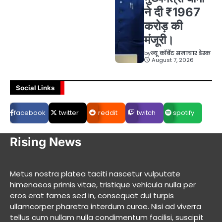
ने दी ₹1967
करोड़ की
मंजूरी।
by
न्यू कॉर्बेट समाचार डेस्क
August 7, 2026
Social Links
facebook
twitter
reddit
twitch
spotify
Rising News
Metus nostra platea taciti nascetur vulputate
himenaeos primis vitae, tristique vehicula nulla per
eros erat fames sed in, consequat dui turpis
ullamcorper pharetra interdum curae. Nisi ad viverra
tellus cum nullam nulla condimentum facilisi, suscipit