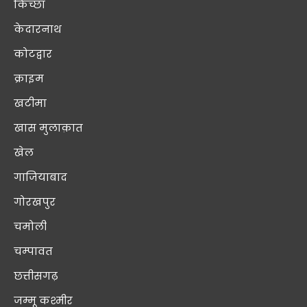
किच्छा
केदारनाथ
कोटद्वार
क्राइम
खटीमा
खास मुलाक़ात
खेल
गाजियाबाद
गोरखपुर
चमोली
चम्पावत
छत्तीसगढ़
जम्मू कश्मीर