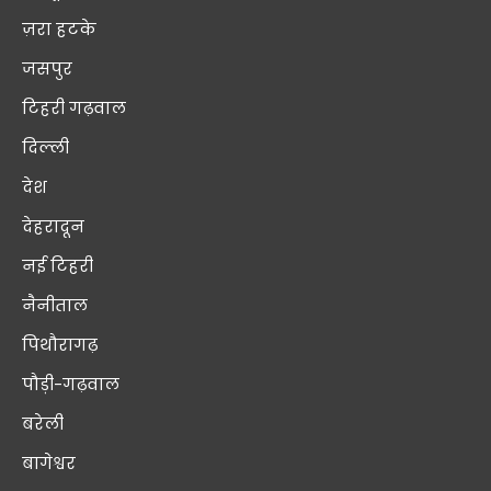
ज़रा हटके
जसपुर
टिहरी गढ़वाल
दिल्ली
देश
देहरादून
नई टिहरी
नैनीताल
पिथौरागढ़
पौड़ी-गढ़वाल
बरेली
बागेश्वर