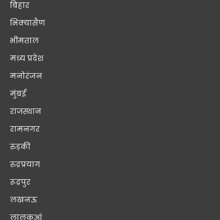
बिहार
भिक्यासैण
भीमताल
मध्य प्रदेश
मनोरंजन
मुंबई
राजस्थान
रामनगर
रुड़की
रुद्रप्रयाग
रूद्रपुर
लखनऊ
लालकुआं