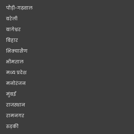
पौड़ी-गढ़वाल
बरेली
बागेश्वर
बिहार
भिक्यासैण
भीमताल
मध्य प्रदेश
मनोरंजन
मुंबई
राजस्थान
रामनगर
रुड़की