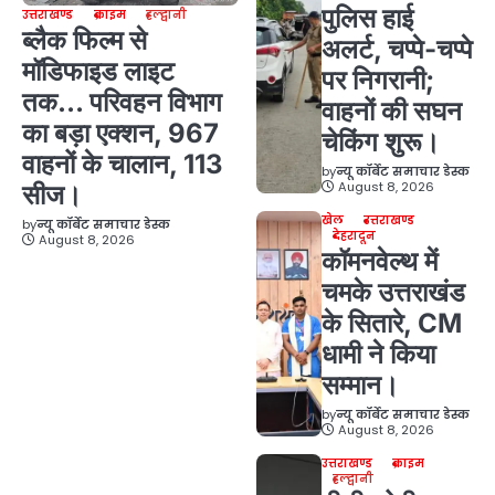
पुलिस हाई
उत्तराखण्ड
क्राइम
हल्द्वानी
ब्लैक फिल्म से
अलर्ट, चप्पे-चप्पे
मॉडिफाइड लाइट
पर निगरानी;
तक… परिवहन विभाग
वाहनों की सघन
का बड़ा एक्शन, 967
चेकिंग शुरू।
वाहनों के चालान, 113
by
न्यू कॉर्बेट समाचार डेस्क
August 8, 2026
सीज।
खेल
उत्तराखण्ड
by
न्यू कॉर्बेट समाचार डेस्क
देहरादून
August 8, 2026
कॉमनवेल्थ में
चमके उत्तराखंड
के सितारे, CM
धामी ने किया
सम्मान।
by
न्यू कॉर्बेट समाचार डेस्क
August 8, 2026
उत्तराखण्ड
क्राइम
हल्द्वानी