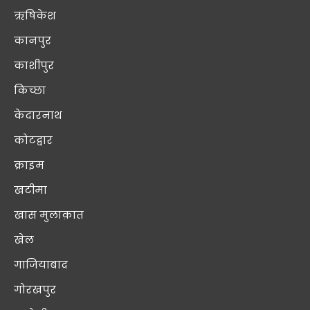
ऋषिकेश
कानपुर
काशीपुर
किच्छा
केदारनाथ
कोटद्वार
क्राइम
खटीमा
खास मुलाक़ात
खेल
गाजियाबाद
गोरखपुर