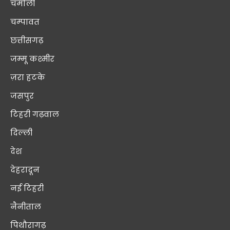
चमोली
चम्पावत
छत्तीसगढ़
जम्मू कश्मीर
ज़रा हटके
जसपुर
टिहरी गढ़वाल
दिल्ली
देश
देहरादून
नई टिहरी
नैनीताल
पिथौरागढ़