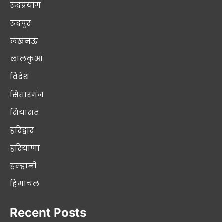
रुद्रप्रयाग
रूद्रपुर
लखनऊ
लालकुआं
विदेश
सितारगंज
सियासत
हरिद्वार
हरियाणा
हल्द्वानी
हिमाचल
Recent Posts