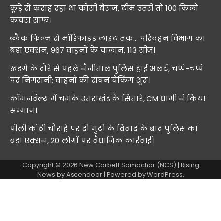
कूड़े से कराह रहा था कोसी बैराज, टीम उतरी तो 100 किलो
कचरा साफ।
ब्लैक फिल्म से मॉडिफाइड लाइट तक… परिवहन विभाग का
बड़ा एक्शन, 967 वाहनों के चालान, 113 सीज।
खड़गे के दौरे से पहले नैनीताल पुलिस हाई अलर्ट, चप्पे-चप्पे
पर निगरानी; वाहनों की सघन चेकिंग शुरू।
कॉमनवेल्थ में चमके उत्तराखंड के सितारे, CM धामी ने किया
सम्मान।
पीली कोठी चौराहे पर दो गुटों के विवाद के बाद पुलिस का
बड़ा एक्शन, 20 लोगों पर वैधानिक कार्रवाई।
Copyright © 2026
New Corbett Samachar (NCS)
| Rising
News by
Ascendoor
| Powered by
WordPress
.