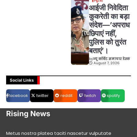
हल्द्वानी
आईजी निवेदिता
कुकरेती का बड़ा
संदेश—’अपराध
छिपाएं नहीं,
पुलिस को तुरंत
बताएं’।
by
न्यू कॉर्बेट समाचार डेस्क
August 7, 2026
Social Links
facebook
twitter
reddit
twitch
spotify
Rising News
Metus nostra platea taciti nascetur vulputate