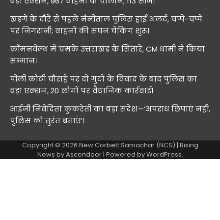
बड़ा एक्शन, 967 वाहनों के चालान, 113 सीज।
खड़गे के दौरे से पहले नैनीताल पुलिस हाई अलर्ट, चप्पे-चप्पे
पर निगरानी; वाहनों की सघन चेकिंग शुरू।
कॉमनवेल्थ में चमके उत्तराखंड के सितारे, CM धामी ने किया
सम्मान।
पीली कोठी चौराहे पर दो गुटों के विवाद के बाद पुलिस का
बड़ा एक्शन, 20 लोगों पर वैधानिक कार्रवाई।
आईजी निवेदिता कुकरेती का बड़ा संदेश—’अपराध छिपाएं नहीं,
पुलिस को तुरंत बताएं’।
Copyright © 2026
New Corbett Samachar (NCS)
| Rising
News by
Ascendoor
| Powered by
WordPress
.