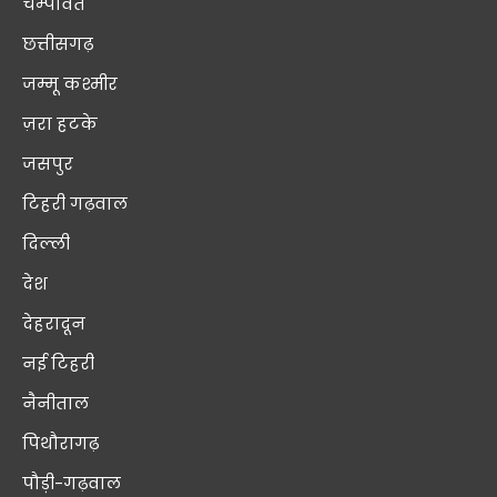
चम्पावत
छत्तीसगढ़
जम्मू कश्मीर
ज़रा हटके
जसपुर
टिहरी गढ़वाल
दिल्ली
देश
देहरादून
नई टिहरी
नैनीताल
पिथौरागढ़
पौड़ी-गढ़वाल