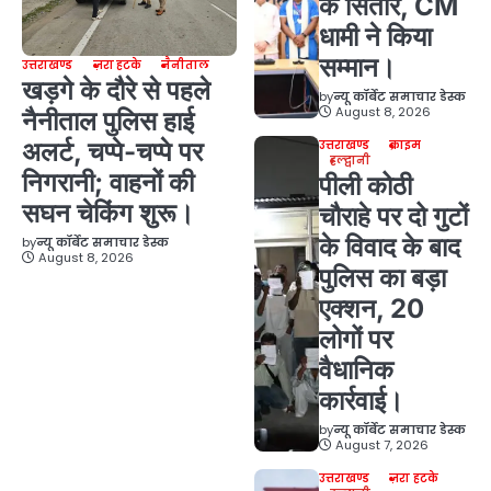
के सितारे, CM
धामी ने किया
सम्मान।
उत्तराखण्ड
ज़रा हटके
नैनीताल
खड़गे के दौरे से पहले
by
न्यू कॉर्बेट समाचार डेस्क
August 8, 2026
नैनीताल पुलिस हाई
अलर्ट, चप्पे-चप्पे पर
उत्तराखण्ड
क्राइम
हल्द्वानी
निगरानी; वाहनों की
पीली कोठी
सघन चेकिंग शुरू।
चौराहे पर दो गुटों
के विवाद के बाद
by
न्यू कॉर्बेट समाचार डेस्क
August 8, 2026
पुलिस का बड़ा
एक्शन, 20
लोगों पर
वैधानिक
कार्रवाई।
by
न्यू कॉर्बेट समाचार डेस्क
August 7, 2026
उत्तराखण्ड
ज़रा हटके