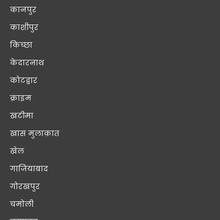
कानपुर
काशीपुर
किच्छा
केदारनाथ
कोटद्वार
क्राइम
खटीमा
खास मुलाक़ात
खेल
गाजियाबाद
गोरखपुर
चमोली