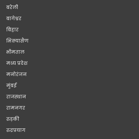
बरेली
बागेश्वर
बिहार
भिक्यासैण
भीमताल
मध्य प्रदेश
मनोरंजन
मुंबई
राजस्थान
रामनगर
रुड़की
रुद्रप्रयाग