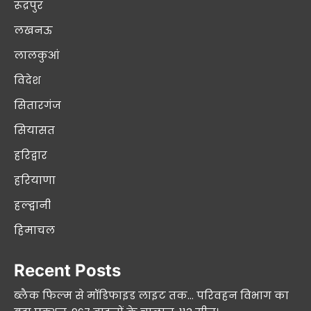
रूद्रपुर
लखनऊ
लालकुआं
विदेश
सितारगंज
सियासत
हरिद्वार
हरियाणा
हल्द्वानी
हिमाचल
Recent Posts
ब्लैक फिल्म से मॉडिफाइड लाइट तक… परिवहन विभाग का