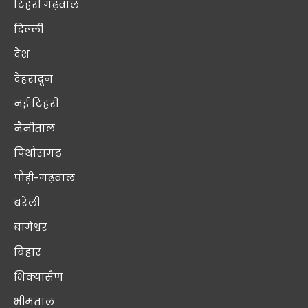
टिहरी गढ़वाल
दिल्ली
देश
देहरादून
नई टिहरी
नैनीताल
पिथौरागढ़
पौड़ी-गढ़वाल
बरेली
बागेश्वर
बिहार
भिक्यासैण
भीमताल