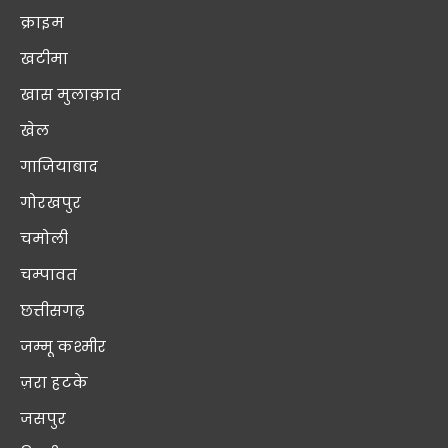
क्राइम
खटीमा
खास मुलाक़ात
खेल
गाजियाबाद
गोरखपुर
चमोली
चम्पावत
छत्तीसगढ़
जम्मू कश्मीर
ज़रा हटके
जसपुर