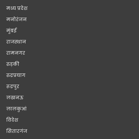
मध्य प्रदेश
मनोरंजन
मुंबई
राजस्थान
रामनगर
रुड़की
रुद्रप्रयाग
रूद्रपुर
लखनऊ
लालकुआं
विदेश
सितारगंज