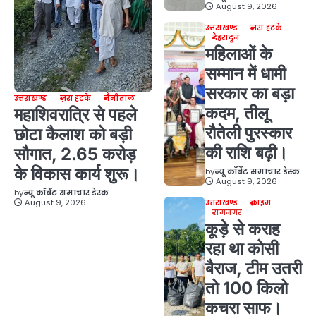
August 9, 2026
उत्तराखण्ड
ज़रा हटके
देहरादून
महिलाओं के
सम्मान में धामी
सरकार का बड़ा
उत्तराखण्ड
ज़रा हटके
नैनीताल
कदम, तीलू
महाशिवरात्रि से पहले
रौतेली पुरस्कार
छोटा कैलाश को बड़ी
की राशि बढ़ी।
सौगात, 2.65 करोड़
के विकास कार्य शुरू।
by
न्यू कॉर्बेट समाचार डेस्क
August 9, 2026
by
न्यू कॉर्बेट समाचार डेस्क
August 9, 2026
उत्तराखण्ड
क्राइम
रामनगर
कूड़े से कराह
रहा था कोसी
बैराज, टीम उतरी
तो 100 किलो
कचरा साफ।