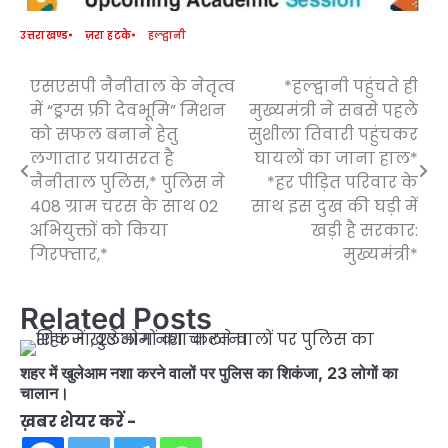
उत्तराखण्ड
ज़रा हटके
हल्द्वानी
एसएसपी नैनीताल के नेतृत्व
*हल्द्वानी पहुंचते ही
Post
में “ड्रग्स फ्री देवभूमि” मिशन
मुख्यमंत्री ने सबसे पहले
navigation
को सफल बनाने हेतु
सुशीला तिवारी पहुंचकर
लगातार प्रयासरत है
घायलों का जाना हाल*
नैनीताल पुलिस,* पुलिस ने
*हर पीड़ित परिवार के
408 ग्राम चरस के साथ 02
साथ इस दुख की घड़ी में
अभियुक्तों को किया
खड़ी है सरकार:
गिरफ्तार,*
मुख्यमंत्री*
Related Posts
शहर में खुलेआम नशा करने वालों पर पुलिस का शिकंजा, 23 लोगों का
चालान।
ख़बर शेयर करें -