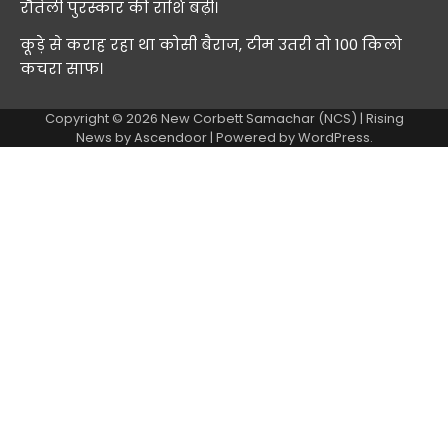
रौतेली पुरस्कार की राशि बढ़ी।
कूड़े से कराह रहा था कोसी बैराज, टीम उतरी तो 100 किलो
कचरा साफ।
Copyright © 2026
New Corbett Samachar (NCS)
| Rising
News by
Ascendoor
| Powered by
WordPress
.