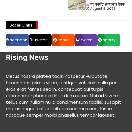
by
न्यू कॉर्बेट समाचार डेस्क
August 8, 2026
Social Links
facebook
twitter
reddit
twitch
spotify
Rising News
Metus nostra platea taciti nascetur vulputate
himenaeos primis vitae, tristique vehicula nulla per
eros erat fames sed in, consequat dui turpis
ullamcorper pharetra interdum curae. Nisi ad viverra
tellus cum nullam nulla condimentum facilisi, suscipit
metus augue est sollicitudin nec mus non, fusce
natoque semper morbi phasellus tempor laoreet.