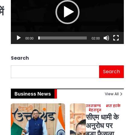
ं
00:00
02:00
Search
Search
Business News
View All
उत्तराखण्ड
ज़रा हटके
देहरादून
सीएम धामी के
अनुरोध पर
बड़ा फैसला,