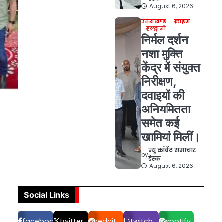
August 6, 2026
उत्तराखण्ड
क्राइम
हल्द्वानी
निर्मल दर्शन
नशा मुक्ति
केंद्र में संयुक्त
निरीक्षण,
दवाइयों की
अनियमितता
समेत कई
खामियां मिलीं।
न्यू कॉर्बेट समाचार
by
डेस्क
August 6, 2026
Social Links
facebook
twitter
reddit
twitch
spotify