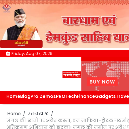
Skip
Friday, Aug 07, 2026
to
content
Home
Blog
Pro Demos
PRO
Tech
Finance
Gadgets
Trave
Home
उत्तराखण्ड
जंगल की छाती पर अवैध कब्जा, वन माफिया–होटल गठजोड़ क
अतिक्रमण अभियान को झटका! जंगल की जमीन पर अवैध पार