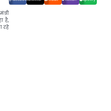
ंत्री
 है,
 रहे