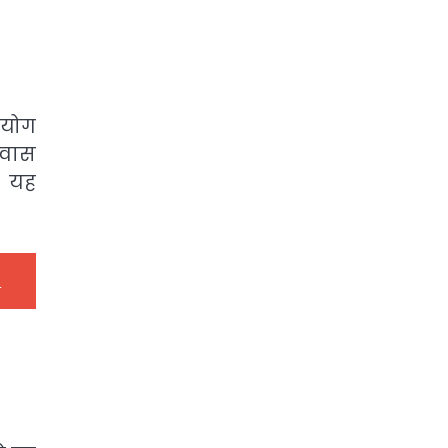
पयोग
आवास
ं यह
।