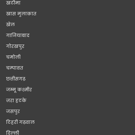
खटीमा
खास मुलाक़ात
खेल
गाजियाबाद
गोरखपुर
चमोली
चम्पावत
छत्तीसगढ़
जम्मू कश्मीर
ज़रा हटके
जसपुर
टिहरी गढ़वाल
दिल्ली