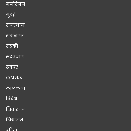
मनोरंजन
मुंबई
राजस्थान
रामनगर
रुड़की
रुद्रप्रयाग
रूद्रपुर
लखनऊ
लालकुआं
विदेश
सितारगंज
सियासत
हरिद्वार