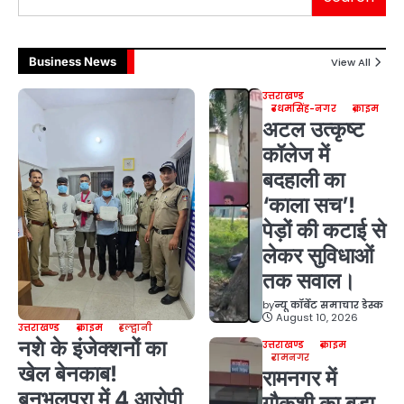
Business News
View All
उत्तराखण्ड
उधमसिंह-नगर
क्राइम
अटल उत्कृष्ट
कॉलेज में
बदहाली का
‘काला सच’!
पेड़ों की कटाई से
लेकर सुविधाओं
तक सवाल।
by
न्यू कॉर्बेट समाचार डेस्क
August 10, 2026
उत्तराखण्ड
क्राइम
हल्द्वानी
नशे के इंजेक्शनों का
उत्तराखण्ड
क्राइम
रामनगर
खेल बेनकाब!
रामनगर में
बनभूलपुरा में 4 आरोपी
गौकशी का बड़ा