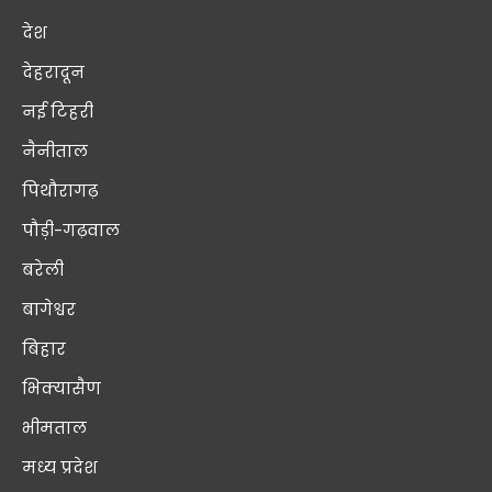
देश
देहरादून
नई टिहरी
नैनीताल
पिथौरागढ़
पौड़ी-गढ़वाल
बरेली
बागेश्वर
बिहार
भिक्यासैण
भीमताल
मध्य प्रदेश